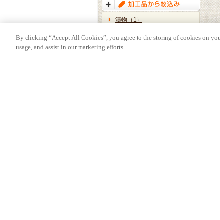
漬物（1）
By clicking “Accept All Cookies”, you agree to the storing of cookies on you
usage, and assist in our marketing efforts.
1ページ中1ページ目を表示 [ 1-1件目/1件中 
1
ズバうま！おつまみレシピTOP
全レシ
ズバうま！おつまみレシピTOP
全レシ
今月のおすすめ 特集レシピ
ビールに合う！おつまみ
アウトドア！お
レシピ
シピ