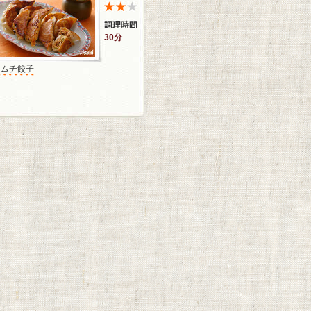
30分
キムチ餃子