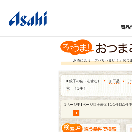
商品
お酒に合う「ズバリうまい！」おつ
■
餃子の皮（を含む）
加工品
ア
秋
［ 1件 ］
1ページ中1ページ目を表示 [ 1-1件目/1件中 
1