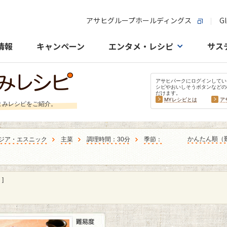
アサヒグループホールディングス
Gl
情報
キャンペーン
エンタメ・レシピ
サス
アサヒパークにログインしてい
シピやおいしそうボタンなどの
だけます。
MYレシピとは
ア
まみレシピをご紹介。
かんたん順（
ジア・エスニック
主菜
調理時間：30分
季節：
]