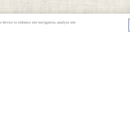
r device to enhance site navigation, analyze site
]
ピ一覧
餃子の皮のレシピ一覧
ピ一覧
加工品のレシピ一覧
つまみレ
家飲み限定！ぱぱっと作
スパークリングワインに
家飲み
るおつまみレシピ
合うおつまみレシピ
おつま