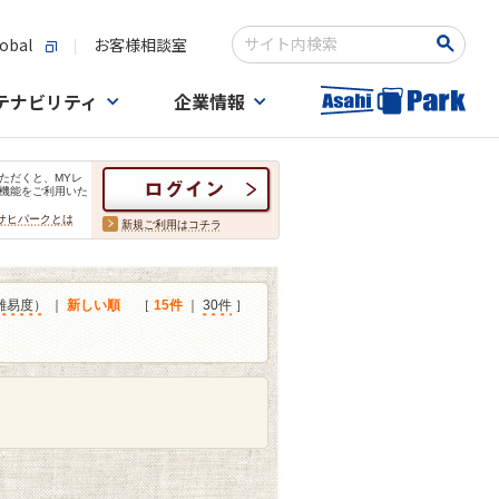
obal
お客様相談室
検索キーワード入力
テナビリティ
企業情報
ただくと、MYレ
機能をご利用いた
サヒパークとは
新規ご利用はコチラ
難易度）
｜
新しい順
［
15件
｜
30件
］