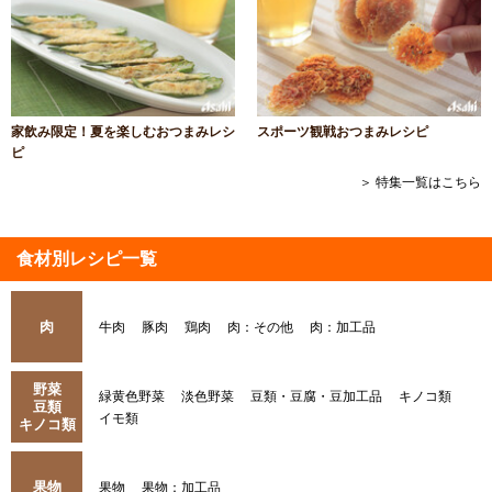
家飲み限定！夏を楽しむおつまみレシ
スポーツ観戦おつまみレシピ
ピ
＞ 特集一覧はこちら
食材別レシピ一覧
肉
牛肉
豚肉
鶏肉
肉：その他
肉：加工品
野菜
緑黄色野菜
淡色野菜
豆類・豆腐・豆加工品
キノコ類
豆類
イモ類
キノコ類
果物
果物
果物：加工品