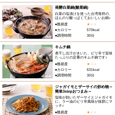
発酵白菜鍋(酸菜鍋)
白菜の塩漬けを使った台湾発祥の、
ほんのり酸っぱくておいしいお鍋♪
●難易度
★
★
★
●カロリー
570kcal
●調理時間
30分
キムチ鍋
煮干し出汁がきいた、ピリ辛で旨味
たっぷりの定番のキムチ鍋です♪
●難易度
★
★
★
●カロリー
631kcal
●調理時間
30分
ジャガイモとザーサイの炒め物～
簡単3stepおつまみ～
塩味が効いたザーサイとジャガイモ
に、ラー油のピリ辛風味が抜群にマ
ッチ♪
●難易度
★
★
★