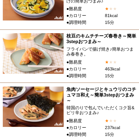
けの簡単おつまみ♪
●難易度
★
★
★
●カロリー
81kcal
●調理時間
15分
枝豆のキムチチーズ春巻き～簡単
3stepおつまみ～
フライパンで揚げ焼き♪簡単おつま
み春巻き。
●難易度
★
★
★
●カロリー
463kcal
●調理時間
15分
魚肉ソーセージとキュウリのコチ
ュマヨ和え～簡単3stepおつまみ
～
韓国のりで包んでいただくコク旨&
ピリ辛おつまみ♪
●難易度
★
★
★
●カロリー
237kcal
●調理時間
15分