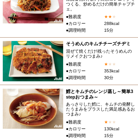
つくる、炒めるだけの簡単チャプチ
ェ。
●難易度
★
★
★
●カロリー
288kcal
●調理時間
15分
そうめんのキムチチーズチヂミ
混ぜて焼くだけ!残ったそうめんの
リメイクおつまみ♪
●難易度
★
★
★
●カロリー
353kcal
●調理時間
30分
鱈とキムチのレンジ蒸し～簡単3
stepおつまみ～
あっさりした鱈に、キムチの発酵し
たうまみをプラスした満足感あるお
つまみ♪
●難易度
★
★
★
●カロリー
130kcal
●調理時間
15分