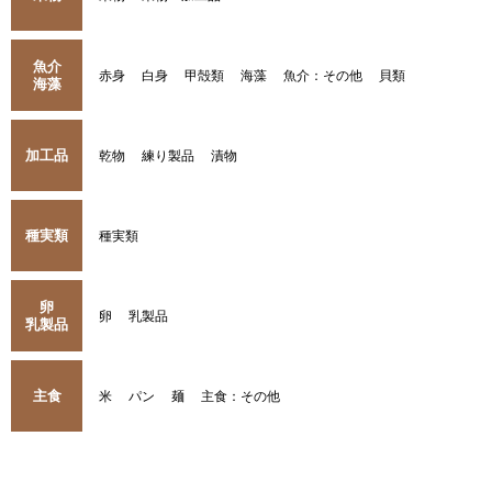
魚介
赤身
白身
甲殻類
海藻
魚介：その他
貝類
海藻
加工品
乾物
練り製品
漬物
種実類
種実類
卵
卵
乳製品
乳製品
主食
米
パン
麺
主食：その他