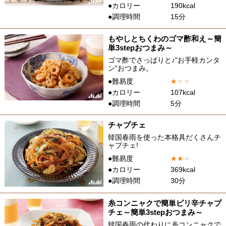
●カロリー
190kcal
●調理時間
15分
もやしとちくわのゴマ酢和え～簡
単3stepおつまみ～
ゴマ酢でさっぱりと♪"お手軽カンタ
ン"おつまみ。
●難易度
★
★
★
●カロリー
107kcal
●調理時間
5分
チャプチェ
韓国春雨を使った本格具だくさんチ
ャプチェ!
●難易度
★
★
★
●カロリー
369kcal
●調理時間
30分
糸コンニャクで簡単ピリ辛チャプ
チェ～簡単3stepおつまみ～
韓国春雨の代わりに糸コンニャクで