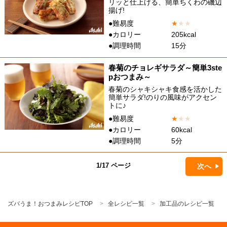
リッと仕上げる、簡単ちくわの磯辺
揚げ!
●難易度
★
★
★
●カロリー
205kcal
●調理時間
15分
春菊のチョレギサラダ～簡単3ste
pおつまみ～
春菊のシャキシャキ食感を活かした
簡単サラダ!のりの風味がアクセン
トに♪
●難易度
★
★
★
●カロリー
60kcal
●調理時間
5分
1/17 ページ
次へ
ズバうま！おつまみレシピTOP
全レシピ一覧
加工品のレシピ一覧