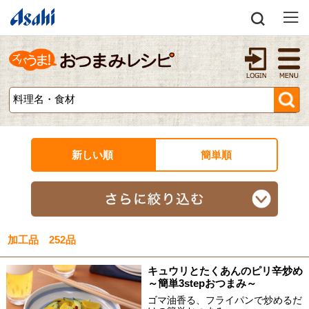
新しい順
簡単順
加工品 252品
キュウリとたくあんのピリ辛炒め
～簡単3stepおつまみ～
ゴマ油香る、フライパンで炒めるだ