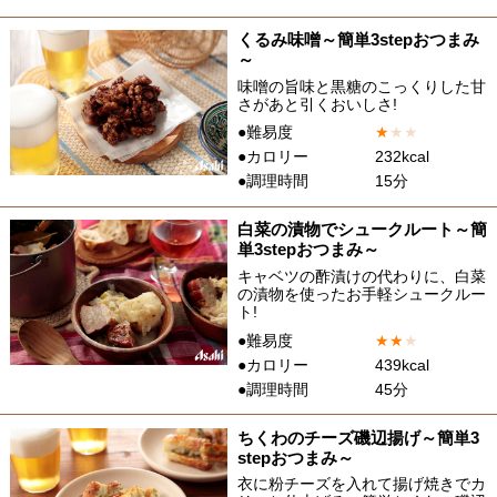
くるみ味噌～簡単3stepおつまみ
～
味噌の旨味と黒糖のこっくりした甘
さがあと引くおいしさ!
●難易度
★
★
★
●カロリー
232kcal
●調理時間
15分
白菜の漬物でシュークルート～簡
単3stepおつまみ～
キャベツの酢漬けの代わりに、白菜
の漬物を使ったお手軽シュークルー
ト!
●難易度
★
★
★
●カロリー
439kcal
●調理時間
45分
ちくわのチーズ磯辺揚げ～簡単3
stepおつまみ～
衣に粉チーズを入れて揚げ焼きでカ