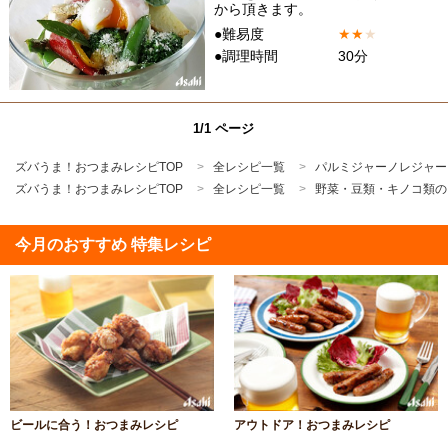
から頂きます。
●難易度
★
★
★
●調理時間
30分
1/1 ページ
ズバうま！おつまみレシピTOP
全レシピ一覧
パルミジャーノレジャー
ズバうま！おつまみレシピTOP
全レシピ一覧
野菜・豆類・キノコ類の
今月のおすすめ 特集レシピ
ビールに合う！おつまみレシピ
アウトドア！おつまみレシピ