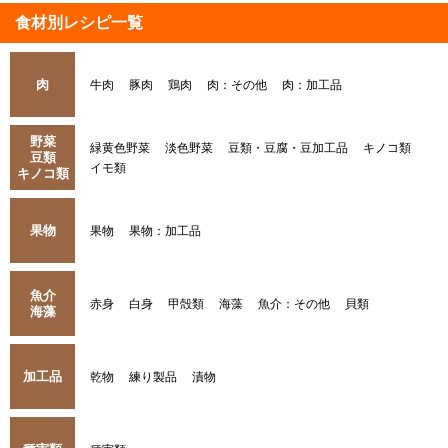
食材別レシピ一覧
肉
牛肉
豚肉
鶏肉
肉：その他
肉：加工品
野菜
緑黄色野菜
淡色野菜
豆類・豆腐・豆加工品
キノコ類
豆類
イモ類
キノコ類
果物
果物
果物：加工品
魚介
赤身
白身
甲殻類
海藻
魚介：その他
貝類
海藻
加工品
乾物
練り製品
漬物