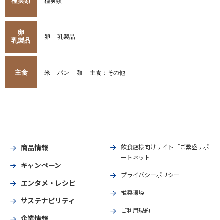
種実類
種実類
卵
卵
乳製品
乳製品
主食
米
パン
麺
主食：その他
商品情報
飲食店様向けサイト「ご繁盛サポ
ートネット」
キャンペーン
プライバシーポリシー
エンタメ・レシピ
推奨環境
サステナビリティ
ご利用規約
企業情報