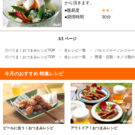
から頂きます。
●難易度
★
★
★
●調理時間
30分
1/1 ページ
ズバうま！おつまみレシピTOP
全レシピ一覧
パルミジャーノレジャー
ズバうま！おつまみレシピTOP
全レシピ一覧
野菜・豆類・キノコ類の
今月のおすすめ 特集レシピ
ビールに合う！おつまみレシピ
アウトドア！おつまみレシピ