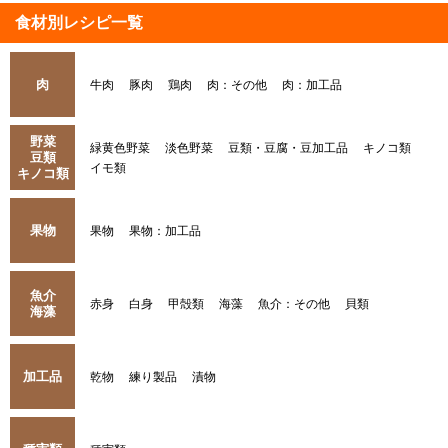
食材別レシピ一覧
肉
牛肉
豚肉
鶏肉
肉：その他
肉：加工品
野菜
緑黄色野菜
淡色野菜
豆類・豆腐・豆加工品
キノコ類
豆類
イモ類
キノコ類
果物
果物
果物：加工品
魚介
赤身
白身
甲殻類
海藻
魚介：その他
貝類
海藻
加工品
乾物
練り製品
漬物