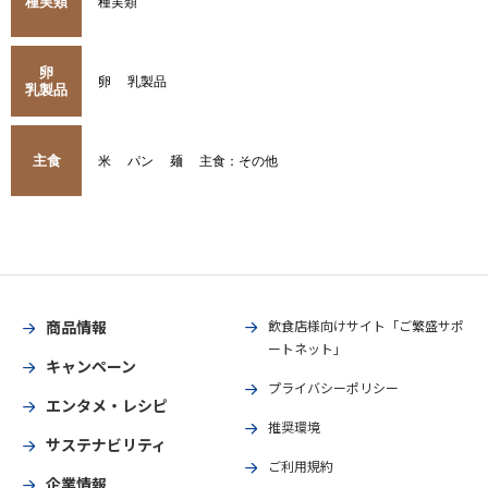
種実類
種実類
卵
卵
乳製品
乳製品
主食
米
パン
麺
主食：その他
商品情報
飲食店様向けサイト「ご繁盛サポ
ートネット」
キャンペーン
プライバシーポリシー
エンタメ・レシピ
推奨環境
サステナビリティ
ご利用規約
企業情報