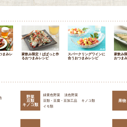
つまみレ
家飲み限定！ぱぱっと作
スパークリングワインに
家飲み
るおつまみレシピ
合うおつまみレシピ
おつま
緑黄色野菜
淡色野菜
野菜
他
豆類
果物
豆類・豆腐・豆加工品
キノコ類
キノコ類
イモ類