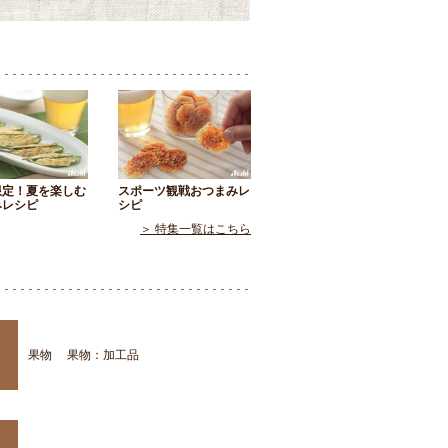
限定！夏を楽しむ
スポーツ観戦おつまみレ
みレシピ
シピ
＞ 特集一覧はこちら
果物
果物：加工品