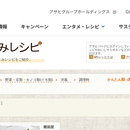
アサヒグループホールディングス
Gl
情報
キャンペーン
エンタメ・レシピ
サス
アサヒパークにログインしてい
シピやおいしそうボタンなどの
だけます。
MYレシピとは
ア
まみレシピをご紹介。
かんたん順（
野菜・豆類・キノコ類
(
イモ類
)
洋風
調理時
]