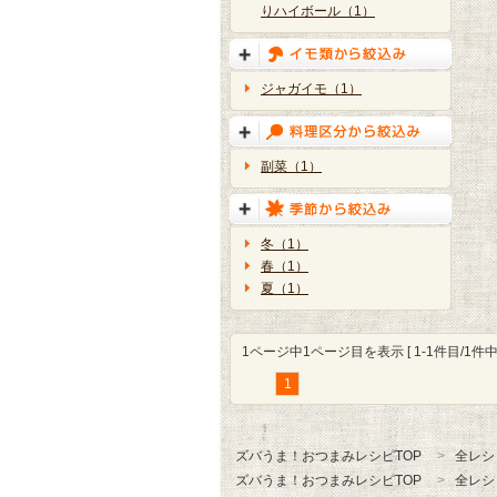
りハイボール（1）
ジャガイモ（1）
副菜（1）
冬（1）
春（1）
夏（1）
1ページ中1ページ目を表示 [ 1-1件目/1件中 
1
ズバうま！おつまみレシピTOP
全レシ
ズバうま！おつまみレシピTOP
全レシ