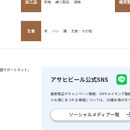
加工品
種実
乾物
練り製品
漬物
主食
米
パン
麺
主食：その他
盛サポートネット」
アサヒビール公式SNS
最新商品やキャンペーン情報、CMやメイキング動
※お酒にまつわる情報については、20歳未満の方へ
ソーシャルメディア一覧