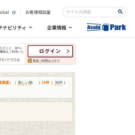
obal
お客様相談室
検索キーワード入力
テナビリティ
企業情報
ただくと、MYレ
機能をご利用いた
サヒパークとは
新規ご利用はコチラ
難易度）
｜
新しい順
［
15件
｜
30件
］