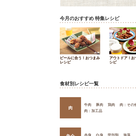
今月のおすすめ 特集レシピ
ビールに合う！おつまみ
アウトドア！お
レシピ
シピ
食材別レシピ一覧
牛肉
豚肉
鶏肉
肉：その
肉
肉：加工品
赤身
白身
甲殻類
海藻
魚介