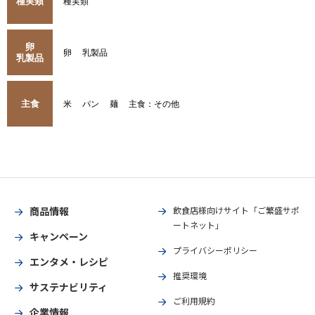
種実類
種実類
卵
卵
乳製品
乳製品
主食
米
パン
麺
主食：その他
商品情報
飲食店様向けサイト「ご繁盛サポ
ートネット」
キャンペーン
プライバシーポリシー
エンタメ・レシピ
推奨環境
サステナビリティ
ご利用規約
企業情報