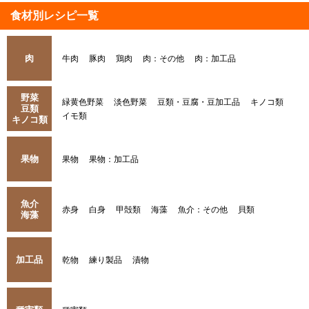
食材別レシピ一覧
肉
牛肉
豚肉
鶏肉
肉：その他
肉：加工品
野菜
緑黄色野菜
淡色野菜
豆類・豆腐・豆加工品
キノコ類
豆類
イモ類
キノコ類
果物
果物
果物：加工品
魚介
赤身
白身
甲殻類
海藻
魚介：その他
貝類
海藻
加工品
乾物
練り製品
漬物