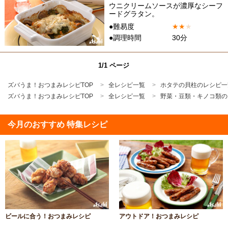
ウニクリームソースが濃厚なシーフ
ードグラタン。
●難易度
★
★
★
●調理時間
30分
1/1 ページ
ズバうま！おつまみレシピTOP
全レシピ一覧
ホタテの貝柱のレシピ一
ズバうま！おつまみレシピTOP
全レシピ一覧
野菜・豆類・キノコ類の
今月のおすすめ 特集レシピ
ビールに合う！おつまみレシピ
アウトドア！おつまみレシピ