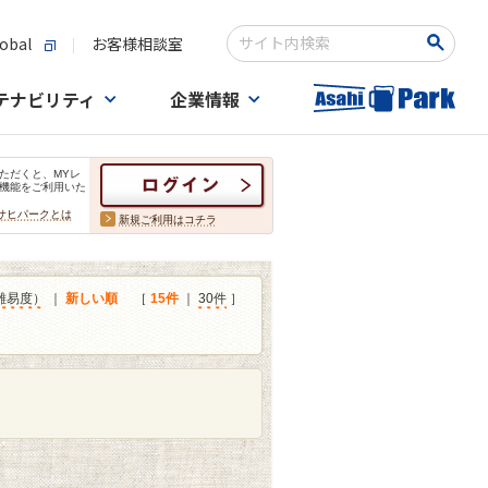
obal
お客様相談室
検索キーワード入力
テナビリティ
企業情報
ただくと、MYレ
機能をご利用いた
サヒパークとは
新規ご利用はコチラ
難易度）
｜
新しい順
［
15件
｜
30件
］