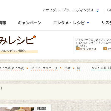
アサヒグループホールディングス
Gl
情報
キャンペーン
エンタメ・レシピ
サス
アサヒパークにログインしてい
シピやおいしそうボタンなどの
だけます。
MYレシピとは
ア
まみレシピをご紹介。
かんたん順（
キノコ類
(
キノコ類
)
アジア・エスニック
主菜
調
]