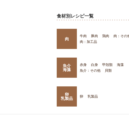
食材別レシピ一覧
牛肉
豚肉
鶏肉
肉：その
肉
肉：加工品
赤身
白身
甲殻類
海藻
魚介
海藻
魚介：その他
貝類
卵
卵
乳製品
乳製品