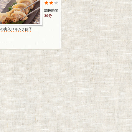
30分
松の実入りキムチ餃子