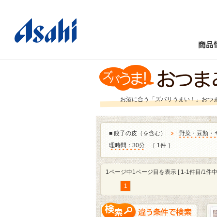
商品
お酒に合う「ズバリうまい！」おつ
■
餃子の皮（を含む）
野菜・豆類・
理時間：30分
［ 1件 ］
1ページ中1ページ目を表示 [ 1-1件目/1件中 
1