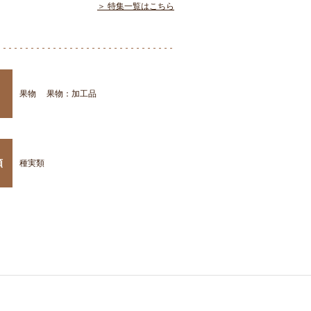
＞ 特集一覧はこちら
果物
果物：加工品
類
種実類