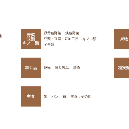
緑黄色野菜
淡色野菜
野菜
他
豆類
果物
豆類・豆腐・豆加工品
キノコ類
キノコ類
イモ類
加工品
種実
乾物
練り製品
漬物
主食
米
パン
麺
主食：その他