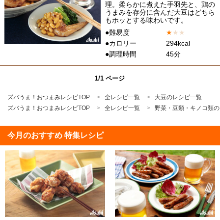
理。柔らかに煮えた手羽先と、鶏の
うまみを存分に含んだ大豆はどちら
もホッとする味わいです。
●難易度
★
★
★
●カロリー
294kcal
●調理時間
45分
1/1 ページ
ズバうま！おつまみレシピTOP
全レシピ一覧
大豆のレシピ一覧
ズバうま！おつまみレシピTOP
全レシピ一覧
野菜・豆類・キノコ類の
今月のおすすめ 特集レシピ