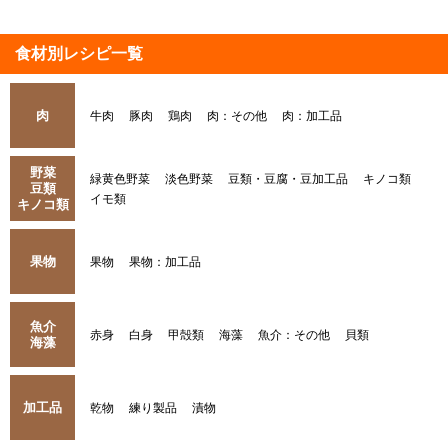
食材別レシピ一覧
肉
牛肉
豚肉
鶏肉
肉：その他
肉：加工品
野菜
緑黄色野菜
淡色野菜
豆類・豆腐・豆加工品
キノコ類
豆類
イモ類
キノコ類
果物
果物
果物：加工品
魚介
赤身
白身
甲殻類
海藻
魚介：その他
貝類
海藻
加工品
乾物
練り製品
漬物