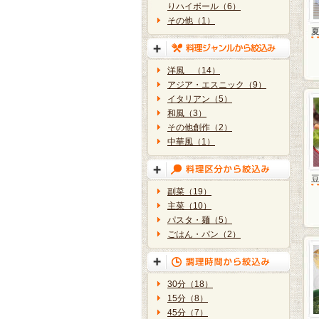
りハイボール（6）
その他（1）
洋風 （14）
アジア・エスニック（9）
イタリアン（5）
和風（3）
その他創作（2）
中華風（1）
副菜（19）
主菜（10）
パスタ・麺（5）
ごはん・パン（2）
30分（18）
15分（8）
45分（7）