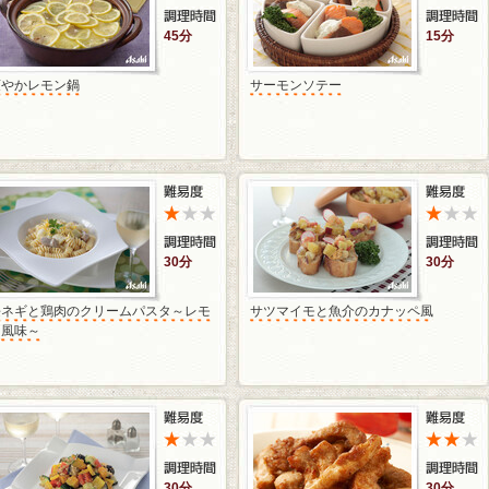
45分
15分
爽やかレモン鍋
サーモンソテー
30分
30分
長ネギと鶏肉のクリームパスタ～レモ
サツマイモと魚介のカナッペ風
ン風味～
30分
30分