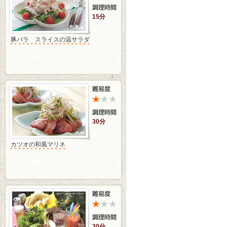
15分
豚バラ スライスの温サラダ
30分
カツオの和風マリネ
30分