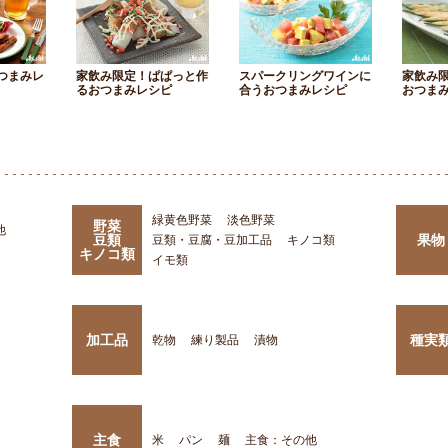
つまみレ
家飲み限定！ぱぱっと作
スパークリングワインに
家飲み
るおつまみレシピ
合うおつまみレシピ
おつま
緑黄色野菜
淡色野菜
野菜
他
豆類
果物
豆類・豆腐・豆加工品
キノコ類
キノコ類
イモ類
加工品
種実
乾物
練り製品
漬物
主食
米
パン
麺
主食：その他