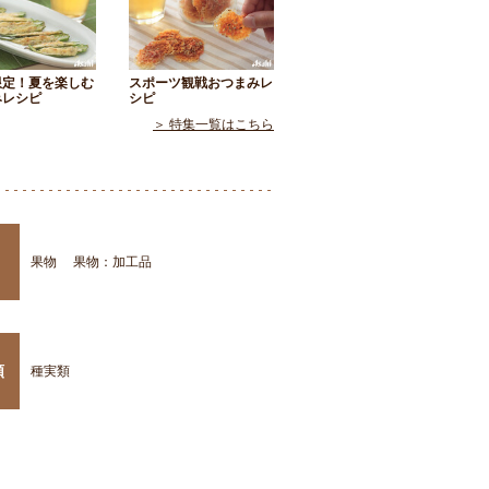
限定！夏を楽しむ
スポーツ観戦おつまみレ
みレシピ
シピ
＞ 特集一覧はこちら
果物
果物：加工品
類
種実類