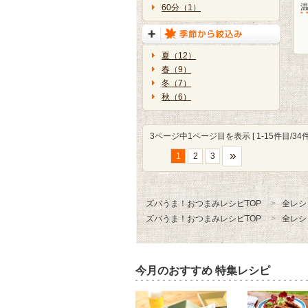
60分（1）
夏（12）
春（9）
冬（7）
秋（6）
3ページ中1ページ目を表示 [ 1-15件目/34件
»
1
2
3
ズバうま！おつまみレシピTOP
全レシ
ズバうま！おつまみレシピTOP
全レシ
今月のおすすめ 特集レシピ