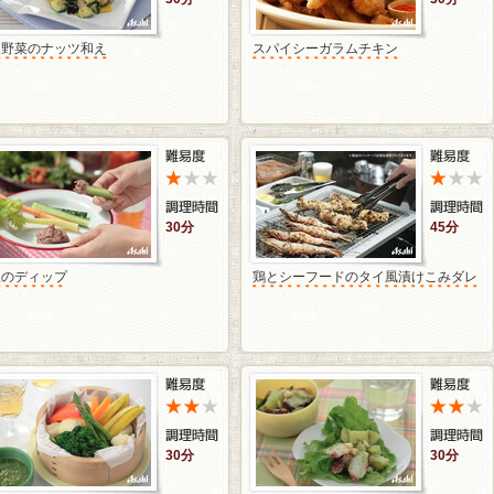
夏野菜のナッツ和え
スパイシーガラムチキン
30分
45分
豆のディップ
鶏とシーフードのタイ風漬けこみダレ
30分
30分