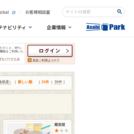
obal
お客様相談室
検索キーワード入力
テナビリティ
企業情報
ただくと、MYレ
機能をご利用いた
サヒパークとは
新規ご利用はコチラ
難易度）
｜
新しい順
［
15件
｜
30件
］