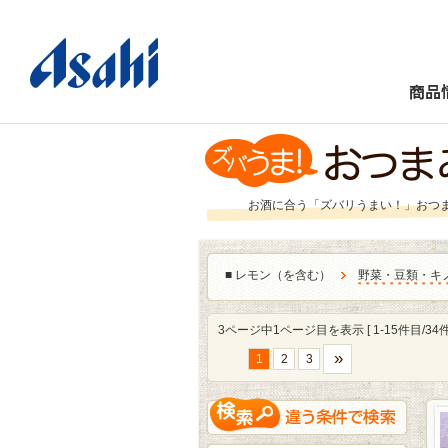
商品
お酒に合う「ズバリうまい！」おつ
■
レモン（を含む）
野菜・豆類・キ
3ページ中1ページ目を表示 [ 1-15件目/34件
»
1
2
3