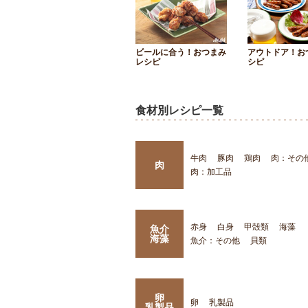
ビールに合う！おつまみ
アウトドア！お
レシピ
シピ
食材別レシピ一覧
牛肉
豚肉
鶏肉
肉：その
肉
肉：加工品
赤身
白身
甲殻類
海藻
魚介
海藻
魚介：その他
貝類
卵
卵
乳製品
乳製品