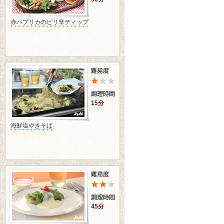
赤パプリカのピリ辛ディップ
15分
海鮮塩やきそば
45分