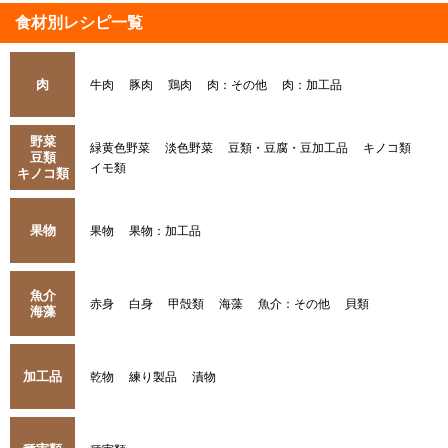
食材別レシピ一覧
肉
牛肉
豚肉
鶏肉
肉：その他
肉：加工品
野菜
緑黄色野菜
淡色野菜
豆類・豆腐・豆加工品
キノコ類
豆類
イモ類
キノコ類
果物
果物
果物：加工品
魚介
赤身
白身
甲殻類
海藻
魚介：その他
貝類
海藻
加工品
乾物
練り製品
漬物