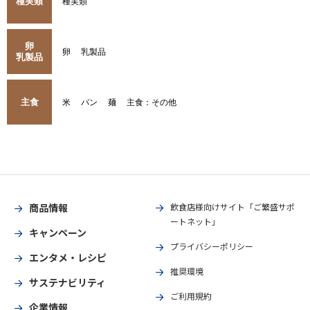
種実類
種実類
卵
卵
乳製品
乳製品
主食
米
パン
麺
主食：その他
商品情報
飲食店様向けサイト「ご繁盛サポ
ートネット」
キャンペーン
プライバシーポリシー
エンタメ・レシピ
推奨環境
サステナビリティ
ご利用規約
企業情報