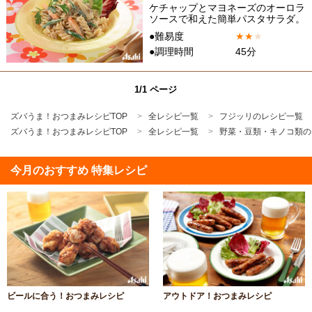
ケチャップとマヨネーズのオーロラ
ソースで和えた簡単パスタサラダ。
●難易度
★
★
★
●調理時間
45分
1/1 ページ
ズバうま！おつまみレシピTOP
全レシピ一覧
フジッリのレシピ一覧
ズバうま！おつまみレシピTOP
全レシピ一覧
野菜・豆類・キノコ類の
今月のおすすめ 特集レシピ
ビールに合う！おつまみレシピ
アウトドア！おつまみレシピ