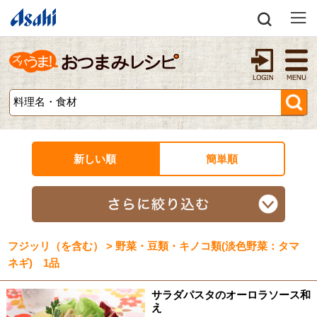
新しい順
簡単順
フジッリ（を含む） > 野菜・豆類・キノコ類(淡色野菜：タマ
ネギ) 1品
サラダパスタのオーロラソース和
え