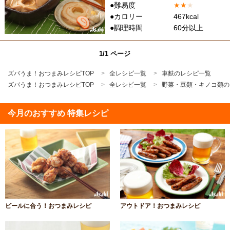
●難易度
★
★
★
●カロリー
467kcal
●調理時間
60分以上
1/1 ページ
ズバうま！おつまみレシピTOP
全レシピ一覧
車麩のレシピ一覧
ズバうま！おつまみレシピTOP
全レシピ一覧
野菜・豆類・キノコ類の
今月のおすすめ 特集レシピ
ビールに合う！おつまみレシピ
アウトドア！おつまみレシピ