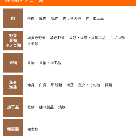
肉
牛肉
豚肉
鶏肉
肉：その他
肉：加工品
野菜
緑黄色野菜
淡色野菜
豆類・豆腐・豆加工品
キノコ類
豆類
イモ類
キノコ類
果物
果物
果物：加工品
魚介
赤身
白身
甲殻類
海藻
魚介：その他
貝類
海藻
加工品
乾物
練り製品
漬物
種実類
種実類