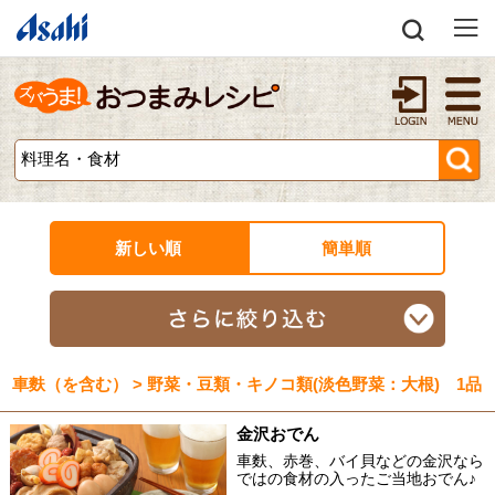
新しい順
簡単順
車麩（を含む） > 野菜・豆類・キノコ類(淡色野菜：大根) 1品
金沢おでん
車麩、赤巻、バイ貝などの金沢なら
ではの食材の入ったご当地おでん♪