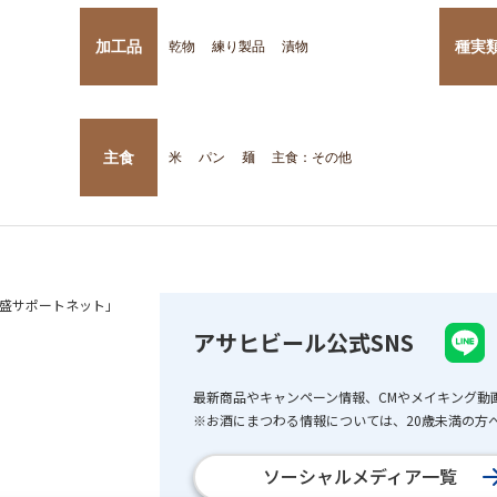
加工品
種実
乾物
練り製品
漬物
主食
米
パン
麺
主食：その他
盛サポートネット」
アサヒビール公式SNS
最新商品やキャンペーン情報、CMやメイキング動
※お酒にまつわる情報については、20歳未満の方へ
ソーシャルメディア一覧