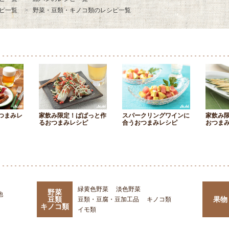
ピ一覧
野菜・豆類・キノコ類のレシピ一覧
つまみレ
家飲み限定！ぱぱっと作
スパークリングワインに
家飲み
るおつまみレシピ
合うおつまみレシピ
おつま
緑黄色野菜
淡色野菜
野菜
他
豆類
果物
豆類・豆腐・豆加工品
キノコ類
キノコ類
イモ類