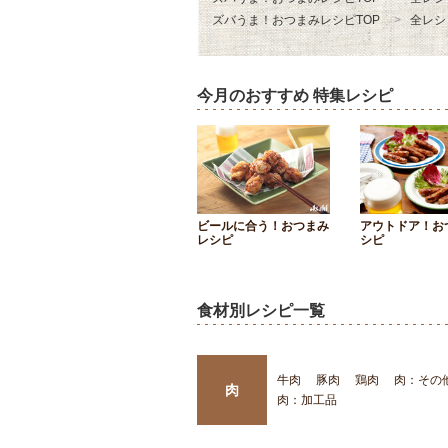
ズバうま！おつまみレシピTOP
全レシ
今月のおすすめ 特集レシピ
ビールに合う！おつまみ
アウトドア！お
レシピ
シピ
食材別レシピ一覧
牛肉
豚肉
鶏肉
肉：その
肉
肉：加工品