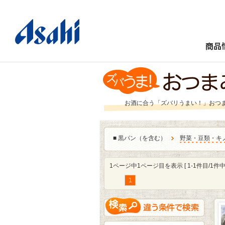
商品
お酒に合う「ズバリうまい！」おつ
■
黒パン（を含む）
野菜・豆類・キ
1ページ中1ページ目を表示 [ 1-1件目/1件中 
1