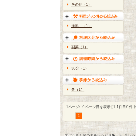
その他（1）
洋風 （1）
副菜（1）
30分（1）
冬（1）
1ページ中1ページ目を表示 [ 1-1件目/1件中 
1
ズバうま！おつまみレシピTOP
全レシ