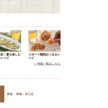
限定！夏を楽しむ
スポーツ観戦おつまみレ
みレシピ
シピ
＞ 特集一覧はこちら
果物
果物：加工品