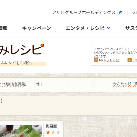
アサヒグループホールディングス
Gl
情報
キャンペーン
エンタメ・レシピ
サス
アサヒパークにログインしてい
シピやおいしそうボタンなどの
だけます。
MYレシピとは
ア
まみレシピをご紹介。
かんたん順（
ノコ類
(
淡色野菜
)
［ 1件 ］
]