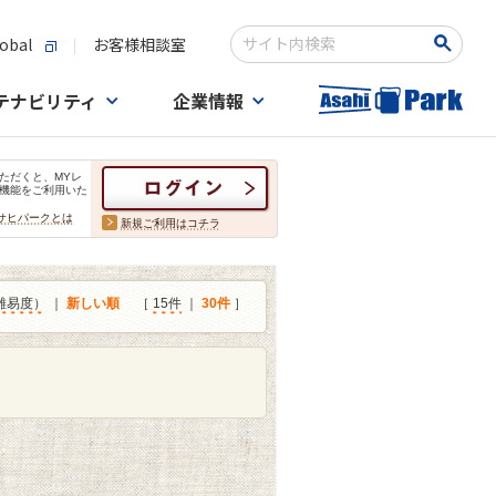
obal
お客様相談室
検索キーワード入力
テナビリティ
企業情報
ただくと、MYレ
機能をご利用いた
サヒパークとは
新規ご利用はコチラ
難易度）
｜
新しい順
［
15件
｜
30件
］