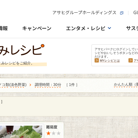
アサヒグループホールディングス
Gl
情報
キャンペーン
エンタメ・レシピ
サス
アサヒパークにログインしてい
シピやおいしそうボタンなどの
だけます。
MYレシピとは
ア
まみレシピをご紹介。
かんたん順（
ノコ類
(
淡色野菜
)
調理時間：30分
［ 1件 ］
]