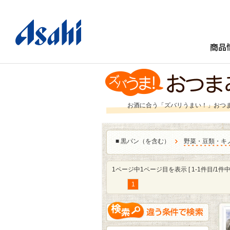
商品
お酒に合う「ズバリうまい！」おつ
■
黒パン（を含む）
野菜・豆類・キ
1ページ中1ページ目を表示 [ 1-1件目/1件中 
1