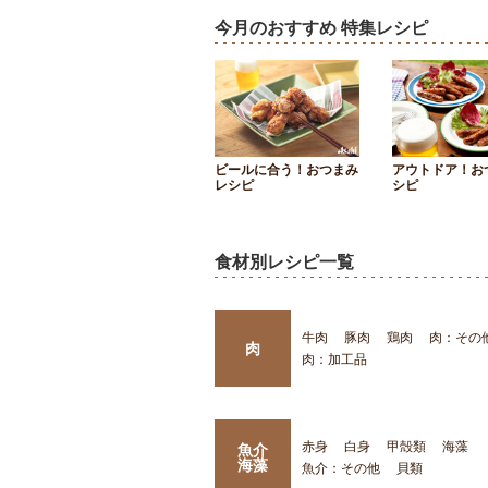
今月のおすすめ 特集レシピ
ビールに合う！おつまみ
アウトドア！お
レシピ
シピ
食材別レシピ一覧
牛肉
豚肉
鶏肉
肉：その
肉
肉：加工品
赤身
白身
甲殻類
海藻
魚介
海藻
魚介：その他
貝類