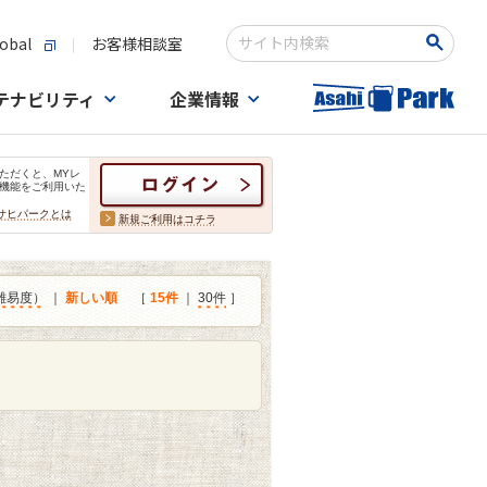
obal
お客様相談室
検索キーワード入力
テナビリティ
企業情報
ただくと、MYレ
機能をご利用いた
サヒパークとは
新規ご利用はコチラ
難易度）
｜
新しい順
［
15件
｜
30件
］