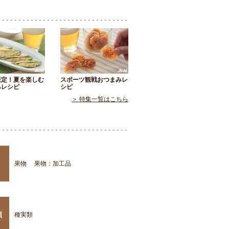
限定！夏を楽しむ
スポーツ観戦おつまみレ
みレシピ
シピ
＞ 特集一覧はこちら
果物
果物：加工品
類
種実類