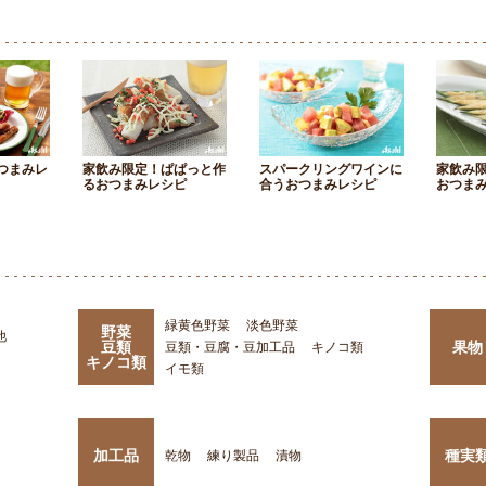
つまみレ
家飲み限定！ぱぱっと作
スパークリングワインに
家飲み
るおつまみレシピ
合うおつまみレシピ
おつま
緑黄色野菜
淡色野菜
野菜
他
豆類
果物
豆類・豆腐・豆加工品
キノコ類
キノコ類
イモ類
加工品
種実
乾物
練り製品
漬物