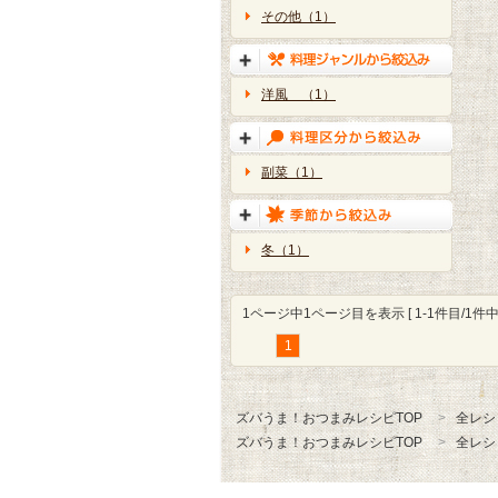
その他（1）
洋風 （1）
副菜（1）
冬（1）
1ページ中1ページ目を表示 [ 1-1件目/1件中 
1
ズバうま！おつまみレシピTOP
全レシ
ズバうま！おつまみレシピTOP
全レシ