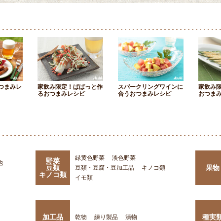
つまみレ
家飲み限定！ぱぱっと作
スパークリングワインに
家飲み
るおつまみレシピ
合うおつまみレシピ
おつま
緑黄色野菜
淡色野菜
野菜
他
豆類
果物
豆類・豆腐・豆加工品
キノコ類
キノコ類
イモ類
加工品
種実
乾物
練り製品
漬物