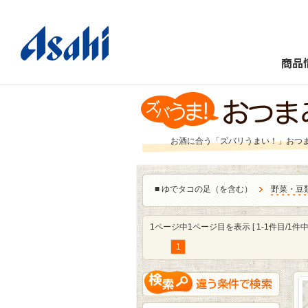
商品
お酒に合う「ズバリうまい！」おつ
■
ゆでタコの足（を含む）
野菜・豆
1ページ中1ページ目を表示 [ 1-1件目/1件中 
1