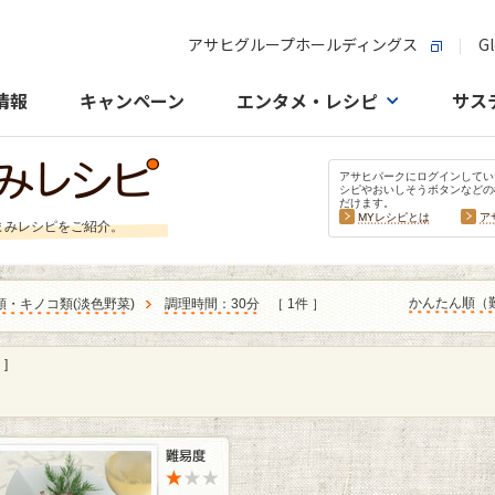
アサヒグループホールディングス
Gl
情報
キャンペーン
エンタメ・レシピ
サス
アサヒパークにログインしてい
シピやおいしそうボタンなどの
だけます。
MYレシピとは
ア
まみレシピをご紹介。
かんたん順（
類・キノコ類
(
淡色野菜
)
調理時間：30分
［ 1件 ］
]