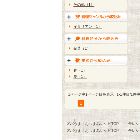
その他（1）
イタリアン（1）
副菜（1）
春（1）
夏（1）
1ページ中1ページ目を表示 [ 1-1件目/1件中 
1
ズバうま！おつまみレシピTOP
全レシ
ズバうま！おつまみレシピTOP
全レシ