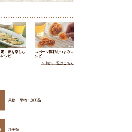
限定！夏を楽しむ
スポーツ観戦おつまみレ
みレシピ
シピ
＞ 特集一覧はこちら
果物
果物：加工品
類
種実類