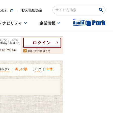
obal
お客様相談室
検索キーワード入力
テナビリティ
企業情報
ただくと、MYレ
機能をご利用いた
サヒパークとは
新規ご利用はコチラ
難易度）
｜
新しい順
［
15件
｜
30件
］