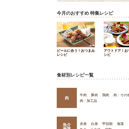
今月のおすすめ 特集レシピ
ビールに合う！おつまみ
アウトドア！お
レシピ
シピ
食材別レシピ一覧
牛肉
豚肉
鶏肉
肉：その
肉
肉：加工品
赤身
白身
甲殻類
海藻
魚介
海藻