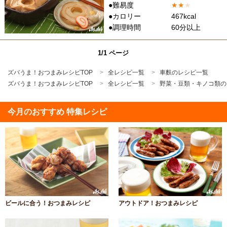
●難易度
★
★
★
●カロリー
467kcal
●調理時間
60分以上
1/1 ページ
ズバうま！おつまみレシピTOP
全レシピ一覧
車麩のレシピ一覧
ズバうま！おつまみレシピTOP
全レシピ一覧
野菜・豆類・キノコ類の
今月のおすすめ 特集レシピ
ビールに合う！おつまみレシピ
アウトドア！おつまみレシピ