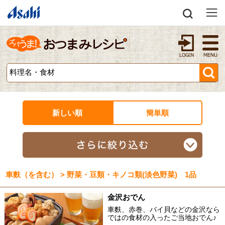
新しい順
簡単順
車麩（を含む） > 野菜・豆類・キノコ類(淡色野菜) 1品
金沢おでん
車麩、赤巻、バイ貝などの金沢なら
ではの食材の入ったご当地おでん♪