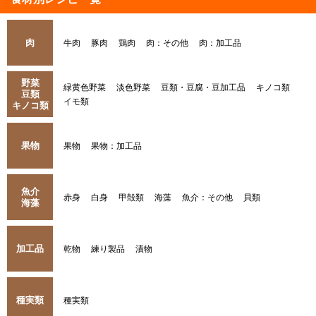
肉
牛肉
豚肉
鶏肉
肉：その他
肉：加工品
野菜
緑黄色野菜
淡色野菜
豆類・豆腐・豆加工品
キノコ類
豆類
イモ類
キノコ類
果物
果物
果物：加工品
魚介
赤身
白身
甲殻類
海藻
魚介：その他
貝類
海藻
加工品
乾物
練り製品
漬物
種実類
種実類