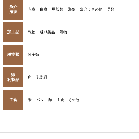
魚介
赤身
白身
甲殻類
海藻
魚介：その他
貝類
海藻
加工品
乾物
練り製品
漬物
種実類
種実類
卵
卵
乳製品
乳製品
主食
米
パン
麺
主食：その他