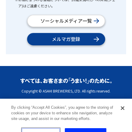
ア)はご遠慮ください。
ソーシャルメディア一覧
メルマガ登録
Copyright © ASAHI BREWERIES, LTD. All rights reserved.
By clicking “Accept All Cookies”, you agree to the storing of
cookies on your device to enhance site navigation, analyze
site usage, and assist in our marketing efforts.