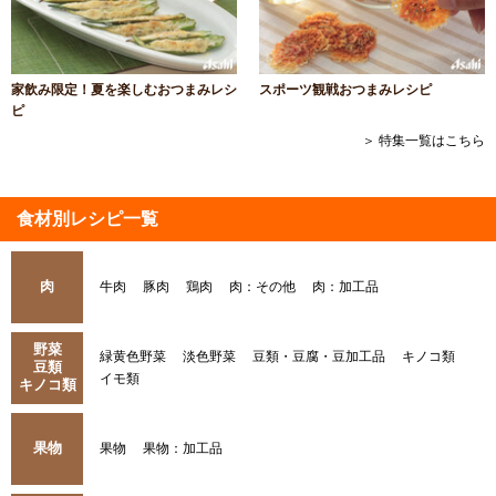
家飲み限定！夏を楽しむおつまみレシ
スポーツ観戦おつまみレシピ
ピ
＞ 特集一覧はこちら
食材別レシピ一覧
肉
牛肉
豚肉
鶏肉
肉：その他
肉：加工品
野菜
緑黄色野菜
淡色野菜
豆類・豆腐・豆加工品
キノコ類
豆類
イモ類
キノコ類
果物
果物
果物：加工品