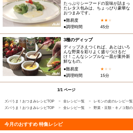
たっぷりシーフードの旨味が詰まっ
たレタス包みは、ちょっぴり豪華な
おつまみです。
●難易度
★
★
★
●調理時間
45分
3種のディップ
ディップさえつくれば、あとはいろ
んな野菜を彩りよく盛りつけるだ
け！こんなシンプルな一皿が案外新
鮮なもの。
●難易度
★
★
★
●調理時間
15分
1/1 ページ
ズバうま！おつまみレシピTOP
全レシピ一覧
レモンの皮のレシピ一覧
ズバうま！おつまみレシピTOP
全レシピ一覧
野菜・豆類・キノコ類の
今月のおすすめ 特集レシピ