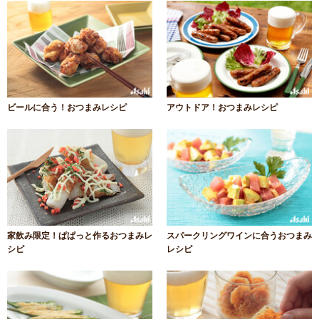
ビールに合う！おつまみレシピ
アウトドア！おつまみレシピ
家飲み限定！ぱぱっと作るおつまみレ
スパークリングワインに合うおつまみ
シピ
レシピ