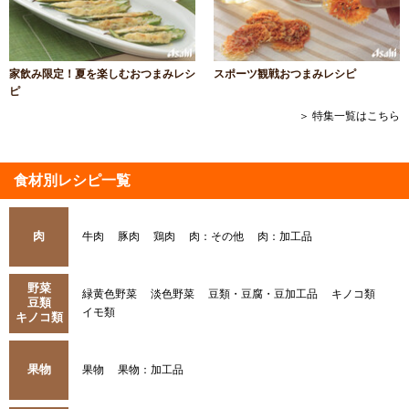
家飲み限定！夏を楽しむおつまみレシ
スポーツ観戦おつまみレシピ
ピ
＞ 特集一覧はこちら
食材別レシピ一覧
肉
牛肉
豚肉
鶏肉
肉：その他
肉：加工品
野菜
緑黄色野菜
淡色野菜
豆類・豆腐・豆加工品
キノコ類
豆類
イモ類
キノコ類
果物
果物
果物：加工品