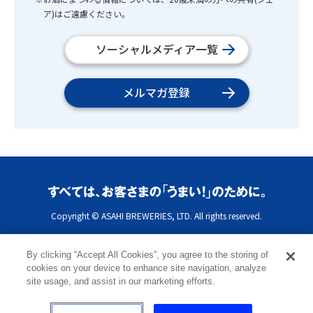
ア)はご遠慮ください。
ソーシャルメディア一覧
メルマガ登録
Copyright © ASAHI BREWERIES, LTD. All rights reserved.
By clicking “Accept All Cookies”, you agree to the storing of
cookies on your device to enhance site navigation, analyze
site usage, and assist in our marketing efforts.