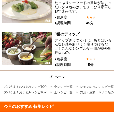
たっぷりシーフードの旨味が詰まっ
たレタス包みは、ちょっぴり豪華な
おつまみです。
●難易度
★
★
★
●調理時間
45分
3種のディップ
ディップさえつくれば、あとはいろ
んな野菜を彩りよく盛りつけるだ
け！こんなシンプルな一皿が案外新
鮮なもの。
●難易度
★
★
★
●調理時間
15分
1/1 ページ
ズバうま！おつまみレシピTOP
全レシピ一覧
レモンの皮のレシピ一覧
ズバうま！おつまみレシピTOP
全レシピ一覧
野菜・豆類・キノコ類の
今月のおすすめ 特集レシピ