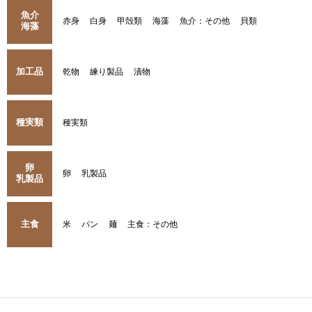
魚介
赤身
白身
甲殻類
海藻
魚介：その他
貝類
海藻
加工品
乾物
練り製品
漬物
種実類
種実類
卵
卵
乳製品
乳製品
主食
米
パン
麺
主食：その他