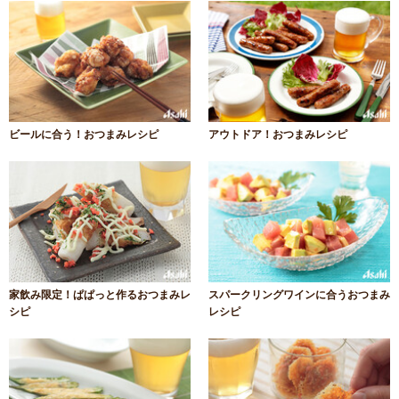
ビールに合う！おつまみレシピ
アウトドア！おつまみレシピ
家飲み限定！ぱぱっと作るおつまみレ
スパークリングワインに合うおつまみ
シピ
レシピ