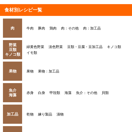
食材別レシピ一覧
肉
牛肉
豚肉
鶏肉
肉：その他
肉：加工品
野菜
緑黄色野菜
淡色野菜
豆類・豆腐・豆加工品
キノコ類
豆類
イモ類
キノコ類
果物
果物
果物：加工品
魚介
赤身
白身
甲殻類
海藻
魚介：その他
貝類
海藻
加工品
乾物
練り製品
漬物