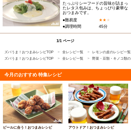
たっぷりシーフードの旨味が詰まっ
たレタス包みは、ちょっぴり豪華な
おつまみです。
●難易度
★
★
★
●調理時間
45分
1/1 ページ
ズバうま！おつまみレシピTOP
全レシピ一覧
レモンの皮のレシピ一覧
ズバうま！おつまみレシピTOP
全レシピ一覧
野菜・豆類・キノコ類の
今月のおすすめ 特集レシピ
ビールに合う！おつまみレシピ
アウトドア！おつまみレシピ