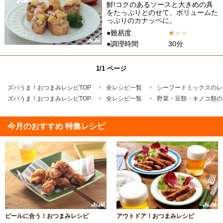
鮮!コクのあるソースと大きめの具
をたっぷりとのせて、ボリュームた
っぷりのカナッペに。
●難易度
★
★
★
●調理時間
30分
1/1 ページ
ズバうま！おつまみレシピTOP
全レシピ一覧
シーフードミックスのレ
ズバうま！おつまみレシピTOP
全レシピ一覧
野菜・豆類・キノコ類の
今月のおすすめ 特集レシピ
ビールに合う！おつまみレシピ
アウトドア！おつまみレシピ