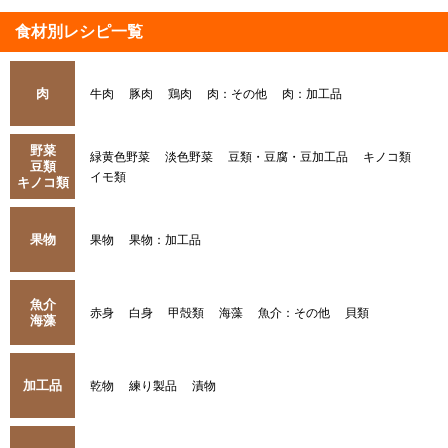
食材別レシピ一覧
肉
牛肉
豚肉
鶏肉
肉：その他
肉：加工品
野菜
緑黄色野菜
淡色野菜
豆類・豆腐・豆加工品
キノコ類
豆類
イモ類
キノコ類
果物
果物
果物：加工品
魚介
赤身
白身
甲殻類
海藻
魚介：その他
貝類
海藻
加工品
乾物
練り製品
漬物