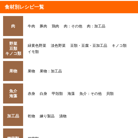
食材別レシピ一覧
肉
牛肉
豚肉
鶏肉
肉：その他
肉：加工品
野菜
緑黄色野菜
淡色野菜
豆類・豆腐・豆加工品
キノコ類
豆類
イモ類
キノコ類
果物
果物
果物：加工品
魚介
赤身
白身
甲殻類
海藻
魚介：その他
貝類
海藻
加工品
乾物
練り製品
漬物