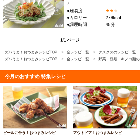
♪
●難易度
★
★
★
●カロリー
279kcal
●調理時間
45分
1/1 ページ
ズバうま！おつまみレシピTOP
全レシピ一覧
クスクスのレシピ一覧
ズバうま！おつまみレシピTOP
全レシピ一覧
野菜・豆類・キノコ類の
今月のおすすめ 特集レシピ
ビールに合う！おつまみレシピ
アウトドア！おつまみレシピ