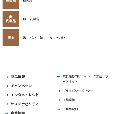
種実類
種実類
卵
卵
乳製品
乳製品
主食
米
パン
麺
主食：その他
商品情報
飲食店様向けサイト「ご繁盛サポ
ートネット」
キャンペーン
プライバシーポリシー
エンタメ・レシピ
推奨環境
サステナビリティ
ご利用規約
企業情報