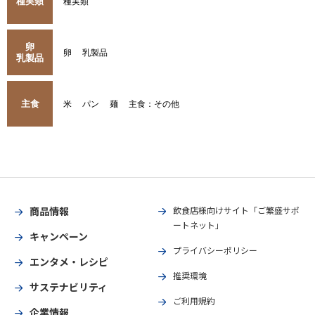
種実類
種実類
卵
卵
乳製品
乳製品
主食
米
パン
麺
主食：その他
商品情報
飲食店様向けサイト「ご繁盛サポ
ートネット」
キャンペーン
プライバシーポリシー
エンタメ・レシピ
推奨環境
サステナビリティ
ご利用規約
企業情報