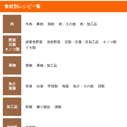
食材別レシピ一覧
肉
牛肉
豚肉
鶏肉
肉：その他
肉：加工品
野菜
緑黄色野菜
淡色野菜
豆類・豆腐・豆加工品
キノコ類
豆類
イモ類
キノコ類
果物
果物
果物：加工品
魚介
赤身
白身
甲殻類
海藻
魚介：その他
貝類
海藻
加工品
乾物
練り製品
漬物