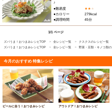
♪
●難易度
★
★
★
●カロリー
279kcal
●調理時間
45分
1/1 ページ
ズバうま！おつまみレシピTOP
全レシピ一覧
クスクスのレシピ一覧
ズバうま！おつまみレシピTOP
全レシピ一覧
野菜・豆類・キノコ類の
今月のおすすめ 特集レシピ
ビールに合う！おつまみレシピ
アウトドア！おつまみレシピ