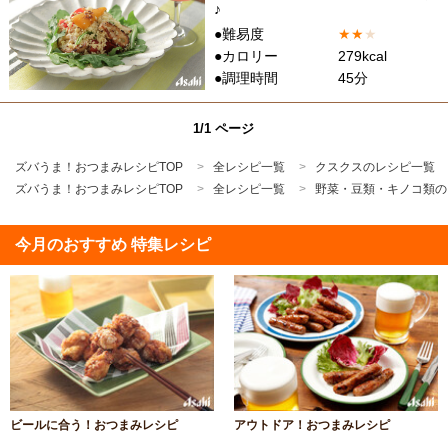
♪
●難易度
★
★
★
●カロリー
279kcal
●調理時間
45分
1/1 ページ
ズバうま！おつまみレシピTOP
全レシピ一覧
クスクスのレシピ一覧
ズバうま！おつまみレシピTOP
全レシピ一覧
野菜・豆類・キノコ類の
今月のおすすめ 特集レシピ
ビールに合う！おつまみレシピ
アウトドア！おつまみレシピ