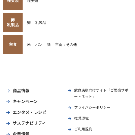
種実類
種実類
卵
卵
乳製品
乳製品
主食
米
パン
麺
主食：その他
商品情報
飲食店様向けサイト「ご繁盛サポ
ートネット」
キャンペーン
プライバシーポリシー
エンタメ・レシピ
推奨環境
サステナビリティ
ご利用規約
企業情報