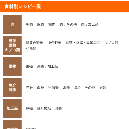
食材別レシピ一覧
肉
牛肉
豚肉
鶏肉
肉：その他
肉：加工品
野菜
緑黄色野菜
淡色野菜
豆類・豆腐・豆加工品
キノコ類
豆類
イモ類
キノコ類
果物
果物
果物：加工品
魚介
赤身
白身
甲殻類
海藻
魚介：その他
貝類
海藻
加工品
乾物
練り製品
漬物