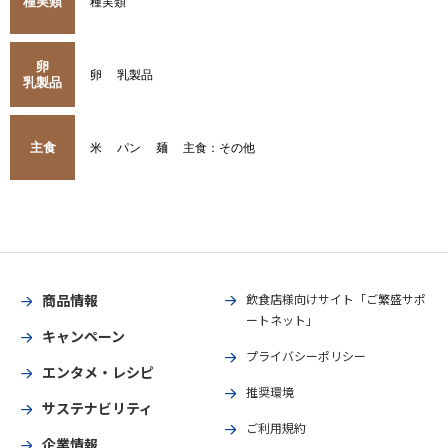
種実類
種実類
卵
卵
乳製品
乳製品
主食
米
パン
麺
主食：その他
商品情報
飲食店様向けサイト「ご繁盛サポ
ートネット」
キャンペーン
プライバシーポリシー
エンタメ・レシピ
推奨環境
サステナビリティ
ご利用規約
企業情報