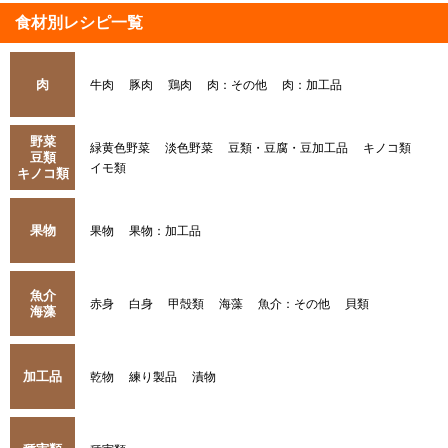
食材別レシピ一覧
肉
牛肉
豚肉
鶏肉
肉：その他
肉：加工品
野菜
緑黄色野菜
淡色野菜
豆類・豆腐・豆加工品
キノコ類
豆類
イモ類
キノコ類
果物
果物
果物：加工品
魚介
赤身
白身
甲殻類
海藻
魚介：その他
貝類
海藻
加工品
乾物
練り製品
漬物