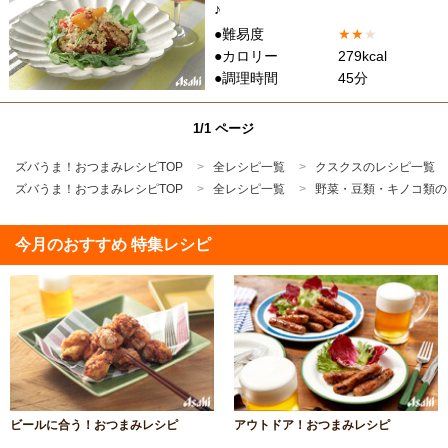
♪
●難易度
★
★
★
●カロリー
279kcal
●調理時間
45分
1/1 ページ
ズバうま！おつまみレシピTOP
全レシピ一覧
クスクスのレシピ一覧
ズバうま！おつまみレシピTOP
全レシピ一覧
野菜・豆類・キノコ類の
今月のおすすめ 特集レシピ
ビールに合う！おつまみレシピ
アウトドア！おつまみレシピ