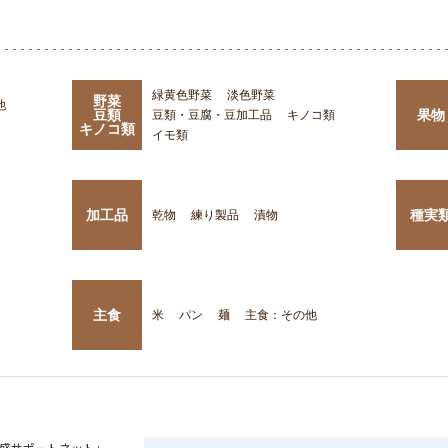
緑黄色野菜
淡色野菜
野菜
他
豆類
果物
豆類・豆腐・豆加工品
キノコ類
キノコ類
イモ類
加工品
種実
乾物
練り製品
漬物
主食
米
パン
麺
主食：その他
盛サポートネット」