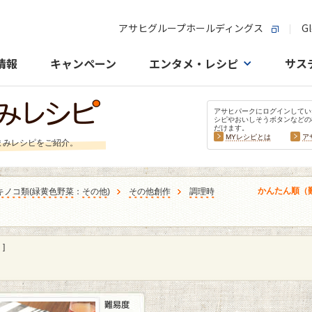
アサヒグループホールディングス
Gl
情報
キャンペーン
エンタメ・レシピ
サス
アサヒパークにログインしてい
シピやおいしそうボタンなどの
だけます。
MYレシピとは
ア
まみレシピをご紹介。
かんたん順（
キノコ類
(
緑黄色野菜
：
その他
)
その他創作
調理時
]