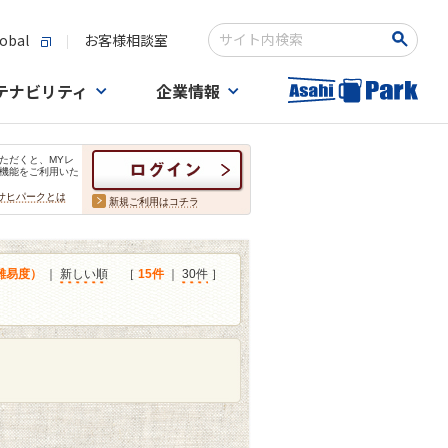
obal
お客様相談室
検索キーワード入力
テナビリティ
企業情報
ただくと、MYレ
機能をご利用いた
サヒパークとは
新規ご利用はコチラ
難易度）
｜
新しい順
［
15件
｜
30件
］