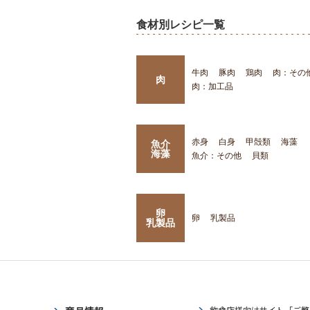
食材別レシピ一覧
牛肉
豚肉
鶏肉
肉：その
肉
肉：加工品
赤身
白身
甲殻類
海藻
魚介
海藻
魚介：その他
貝類
卵
卵
乳製品
乳製品
飲食店様向けサイト「ご繁