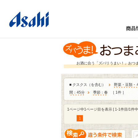
商品
お酒に合う「ズバリうまい！」おつ
■
クスクス（を含む）
野菜・豆類・
間：45分
季節：春
［ 1件 ］
1ページ中1ページ目を表示 [ 1-1件目/1件中 
1