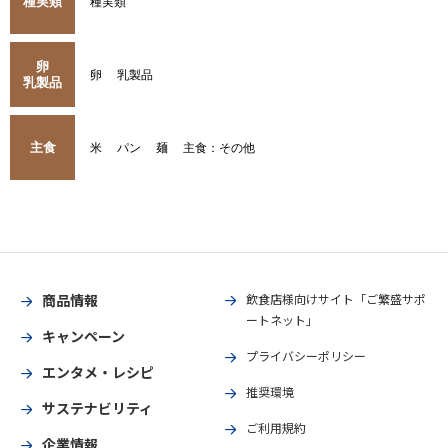
種実類
種実類
卵
卵
乳製品
乳製品
主食
米
パン
麺
主食：その他
商品情報
飲食店様向けサイト「ご繁盛サポ
ートネット」
キャンペーン
プライバシーポリシー
エンタメ・レシピ
推奨環境
サステナビリティ
ご利用規約
企業情報