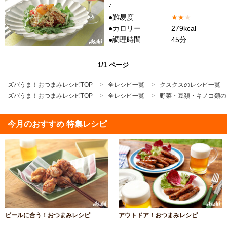
♪
●難易度
★
★
★
●カロリー
279kcal
●調理時間
45分
1/1 ページ
ズバうま！おつまみレシピTOP
全レシピ一覧
クスクスのレシピ一覧
ズバうま！おつまみレシピTOP
全レシピ一覧
野菜・豆類・キノコ類の
今月のおすすめ 特集レシピ
ビールに合う！おつまみレシピ
アウトドア！おつまみレシピ