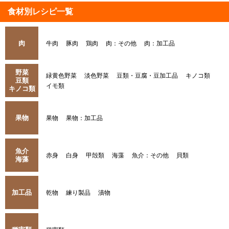
食材別レシピ一覧
肉
牛肉
豚肉
鶏肉
肉：その他
肉：加工品
野菜
緑黄色野菜
淡色野菜
豆類・豆腐・豆加工品
キノコ類
豆類
イモ類
キノコ類
果物
果物
果物：加工品
魚介
赤身
白身
甲殻類
海藻
魚介：その他
貝類
海藻
加工品
乾物
練り製品
漬物