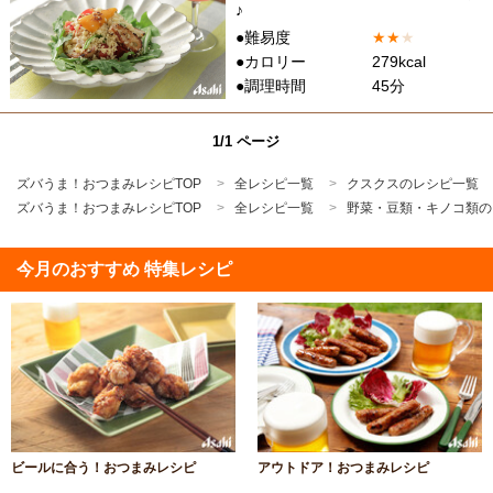
♪
●難易度
★
★
★
●カロリー
279kcal
●調理時間
45分
1/1 ページ
ズバうま！おつまみレシピTOP
全レシピ一覧
クスクスのレシピ一覧
ズバうま！おつまみレシピTOP
全レシピ一覧
野菜・豆類・キノコ類の
今月のおすすめ 特集レシピ
ビールに合う！おつまみレシピ
アウトドア！おつまみレシピ