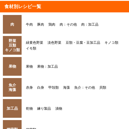
食材別レシピ一覧
肉
牛肉
豚肉
鶏肉
肉：その他
肉：加工品
野菜
緑黄色野菜
淡色野菜
豆類・豆腐・豆加工品
キノコ類
豆類
イモ類
キノコ類
果物
果物
果物：加工品
魚介
赤身
白身
甲殻類
海藻
魚介：その他
貝類
海藻
加工品
乾物
練り製品
漬物