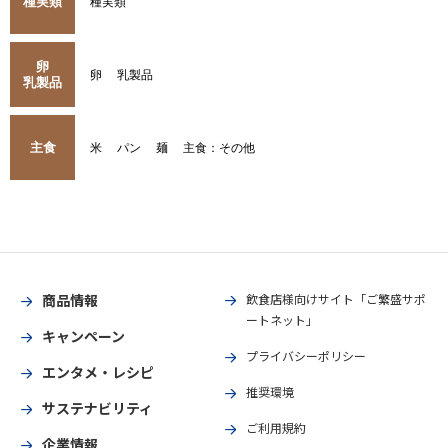
種実類
種実類
卵
卵
乳製品
乳製品
主食
米
パン
麺
主食：その他
商品情報
飲食店様向けサイト「ご繁盛サポ
ートネット」
キャンペーン
プライバシーポリシー
エンタメ・レシピ
推奨環境
サステナビリティ
ご利用規約
企業情報