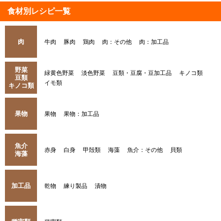
食材別レシピ一覧
肉
牛肉
豚肉
鶏肉
肉：その他
肉：加工品
野菜
緑黄色野菜
淡色野菜
豆類・豆腐・豆加工品
キノコ類
豆類
イモ類
キノコ類
果物
果物
果物：加工品
魚介
赤身
白身
甲殻類
海藻
魚介：その他
貝類
海藻
加工品
乾物
練り製品
漬物