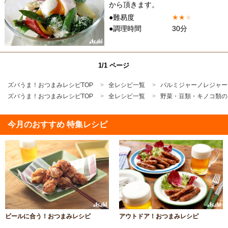
から頂きます。
●難易度
★
★
★
●調理時間
30分
1/1 ページ
ズバうま！おつまみレシピTOP
全レシピ一覧
パルミジャーノレジャー
ズバうま！おつまみレシピTOP
全レシピ一覧
野菜・豆類・キノコ類の
今月のおすすめ 特集レシピ
ビールに合う！おつまみレシピ
アウトドア！おつまみレシピ