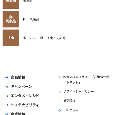
種実類
種実類
卵
卵
乳製品
乳製品
主食
米
パン
麺
主食：その他
商品情報
飲食店様向けサイト「ご繁盛サポ
ートネット」
キャンペーン
プライバシーポリシー
エンタメ・レシピ
推奨環境
サステナビリティ
ご利用規約
企業情報