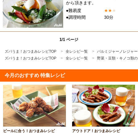
から頂きます。
●難易度
★
★
★
●調理時間
30分
1/1 ページ
ズバうま！おつまみレシピTOP
全レシピ一覧
パルミジャーノレジャー
ズバうま！おつまみレシピTOP
全レシピ一覧
野菜・豆類・キノコ類の
今月のおすすめ 特集レシピ
ビールに合う！おつまみレシピ
アウトドア！おつまみレシピ