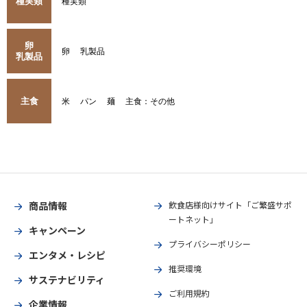
種実類
種実類
卵
卵
乳製品
乳製品
主食
米
パン
麺
主食：その他
商品情報
飲食店様向けサイト「ご繁盛サポ
ートネット」
キャンペーン
プライバシーポリシー
エンタメ・レシピ
推奨環境
サステナビリティ
ご利用規約
企業情報