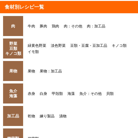
食材別レシピ一覧
肉
牛肉
豚肉
鶏肉
肉：その他
肉：加工品
野菜
緑黄色野菜
淡色野菜
豆類・豆腐・豆加工品
キノコ類
豆類
イモ類
キノコ類
果物
果物
果物：加工品
魚介
赤身
白身
甲殻類
海藻
魚介：その他
貝類
海藻
加工品
乾物
練り製品
漬物