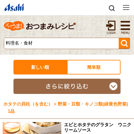
新しい順
簡単順
ホタテの貝柱（を含む） > 野菜・豆類・キノコ類(緑黄色野菜)
1品
エビとホタテのグラタン ウニク
リームソース