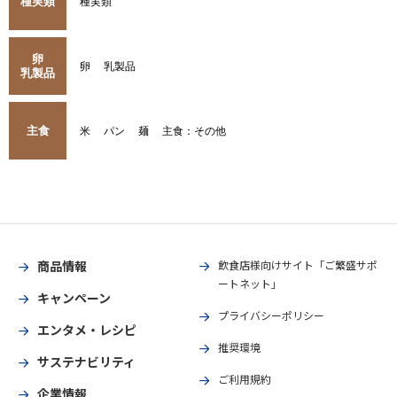
種実類
種実類
卵
卵
乳製品
乳製品
主食
米
パン
麺
主食：その他
商品情報
飲食店様向けサイト「ご繁盛サポ
ートネット」
キャンペーン
プライバシーポリシー
エンタメ・レシピ
推奨環境
サステナビリティ
ご利用規約
企業情報