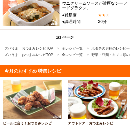
ウニクリームソースが濃厚なシーフ
ードグラタン。
●難易度
★
★
★
●調理時間
30分
1/1 ページ
ズバうま！おつまみレシピTOP
全レシピ一覧
ホタテの貝柱のレシピ一
ズバうま！おつまみレシピTOP
全レシピ一覧
野菜・豆類・キノコ類の
今月のおすすめ 特集レシピ
ビールに合う！おつまみレシピ
アウトドア！おつまみレシピ