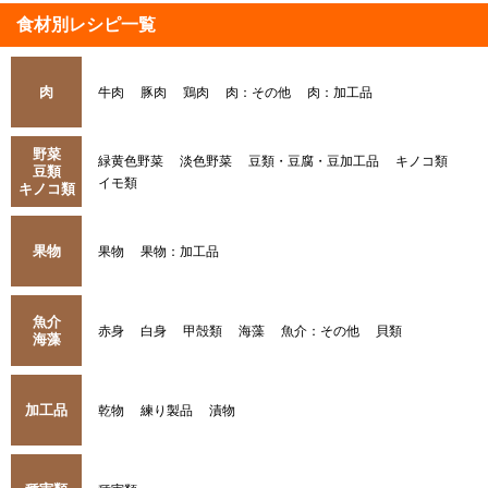
食材別レシピ一覧
肉
牛肉
豚肉
鶏肉
肉：その他
肉：加工品
野菜
緑黄色野菜
淡色野菜
豆類・豆腐・豆加工品
キノコ類
豆類
イモ類
キノコ類
果物
果物
果物：加工品
魚介
赤身
白身
甲殻類
海藻
魚介：その他
貝類
海藻
加工品
乾物
練り製品
漬物