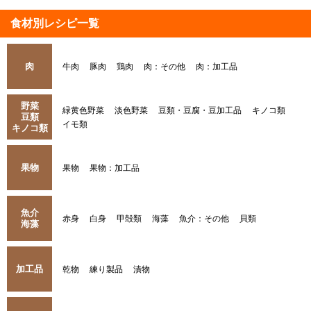
食材別レシピ一覧
肉
牛肉
豚肉
鶏肉
肉：その他
肉：加工品
野菜
緑黄色野菜
淡色野菜
豆類・豆腐・豆加工品
キノコ類
豆類
イモ類
キノコ類
果物
果物
果物：加工品
魚介
赤身
白身
甲殻類
海藻
魚介：その他
貝類
海藻
加工品
乾物
練り製品
漬物