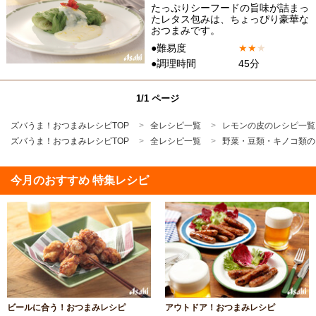
たっぷりシーフードの旨味が詰まっ
たレタス包みは、ちょっぴり豪華な
おつまみです。
●難易度
★
★
★
●調理時間
45分
1/1 ページ
ズバうま！おつまみレシピTOP
全レシピ一覧
レモンの皮のレシピ一覧
ズバうま！おつまみレシピTOP
全レシピ一覧
野菜・豆類・キノコ類の
今月のおすすめ 特集レシピ
ビールに合う！おつまみレシピ
アウトドア！おつまみレシピ