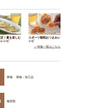
限定！夏を楽しむ
スポーツ観戦おつまみレ
みレシピ
シピ
＞ 特集一覧はこちら
果物
果物：加工品
類
種実類