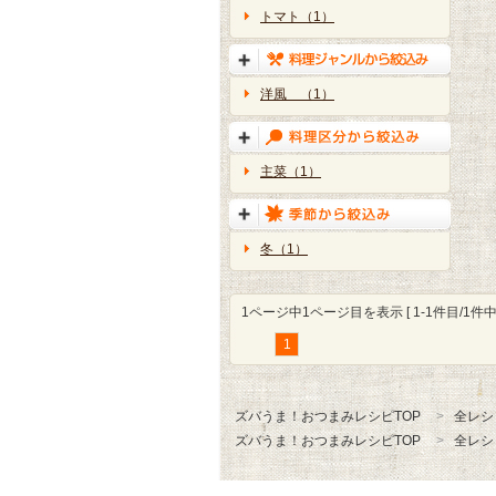
トマト（1）
洋風 （1）
主菜（1）
冬（1）
1ページ中1ページ目を表示 [ 1-1件目/1件中 
1
ズバうま！おつまみレシピTOP
全レシ
ズバうま！おつまみレシピTOP
全レシ