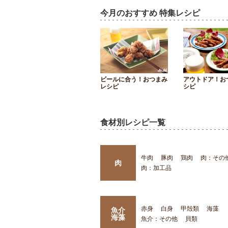
今月のおすすめ 特集レシピ
ビールに合う！おつまみ
アウトドア！お
レシピ
シピ
食材別レシピ一覧
牛肉
豚肉
鶏肉
肉：その
肉
肉：加工品
赤身
白身
甲殻類
海藻
魚介
海藻
魚介：その他
貝類