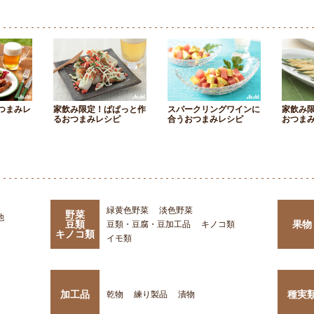
つまみレ
家飲み限定！ぱぱっと作
スパークリングワインに
家飲み
るおつまみレシピ
合うおつまみレシピ
おつま
緑黄色野菜
淡色野菜
野菜
他
豆類
果物
豆類・豆腐・豆加工品
キノコ類
キノコ類
イモ類
加工品
種実
乾物
練り製品
漬物