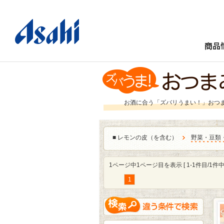
商品
お酒に合う「ズバリうまい！」おつ
■
レモンの皮（を含む）
野菜・豆類
1ページ中1ページ目を表示 [ 1-1件目/1件中 
1