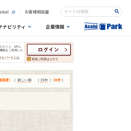
obal
お客様相談室
検索キーワード入力
テナビリティ
企業情報
ただくと、MYレ
機能をご利用いた
サヒパークとは
新規ご利用はコチラ
難易度）
｜
新しい順
［
15件
｜
30件
］