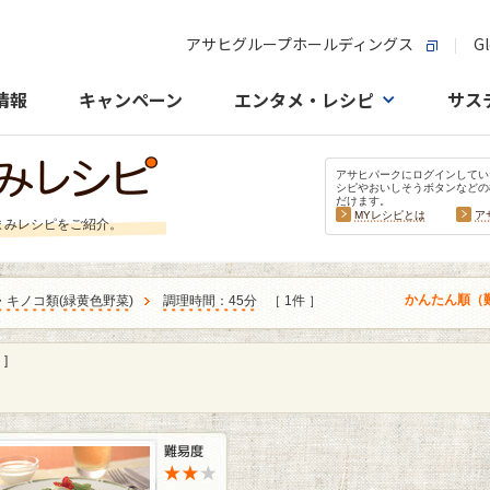
アサヒグループホールディングス
Gl
情報
キャンペーン
エンタメ・レシピ
サス
アサヒパークにログインしてい
シピやおいしそうボタンなどの
だけます。
MYレシピとは
ア
まみレシピをご紹介。
かんたん順（
・キノコ類
(
緑黄色野菜
)
調理時間：45分
［ 1件 ］
]