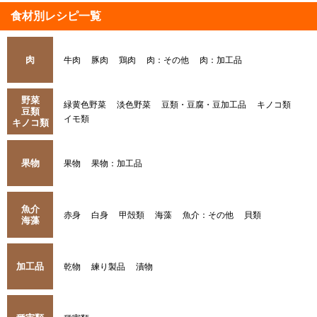
食材別レシピ一覧
肉
牛肉
豚肉
鶏肉
肉：その他
肉：加工品
野菜
緑黄色野菜
淡色野菜
豆類・豆腐・豆加工品
キノコ類
豆類
イモ類
キノコ類
果物
果物
果物：加工品
魚介
赤身
白身
甲殻類
海藻
魚介：その他
貝類
海藻
加工品
乾物
練り製品
漬物