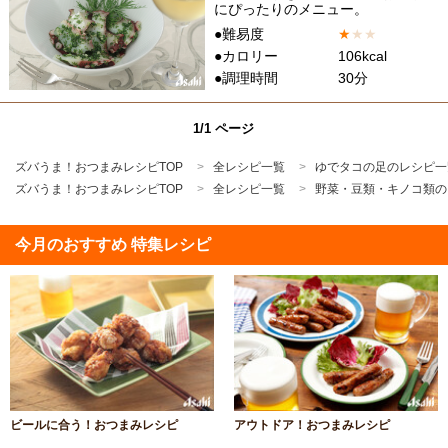
にぴったりのメニュー。
●難易度
★
★
★
●カロリー
106kcal
●調理時間
30分
1/1 ページ
ズバうま！おつまみレシピTOP
全レシピ一覧
ゆでタコの足のレシピ一
ズバうま！おつまみレシピTOP
全レシピ一覧
野菜・豆類・キノコ類の
今月のおすすめ 特集レシピ
ビールに合う！おつまみレシピ
アウトドア！おつまみレシピ