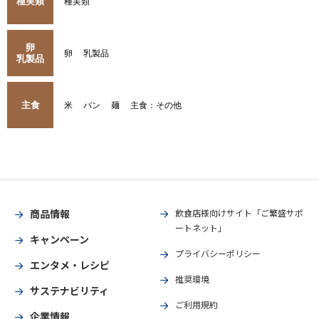
種実類
種実類
卵
卵
乳製品
乳製品
主食
米
パン
麺
主食：その他
商品情報
飲食店様向けサイト「ご繁盛サポ
ートネット」
キャンペーン
プライバシーポリシー
エンタメ・レシピ
推奨環境
サステナビリティ
ご利用規約
企業情報