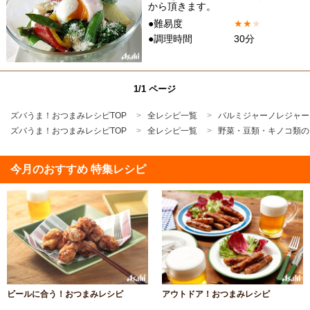
から頂きます。
●難易度
★
★
★
●調理時間
30分
1/1 ページ
ズバうま！おつまみレシピTOP
全レシピ一覧
パルミジャーノレジャー
ズバうま！おつまみレシピTOP
全レシピ一覧
野菜・豆類・キノコ類の
今月のおすすめ 特集レシピ
ビールに合う！おつまみレシピ
アウトドア！おつまみレシピ