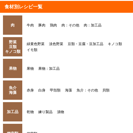
食材別レシピ一覧
肉
牛肉
豚肉
鶏肉
肉：その他
肉：加工品
野菜
緑黄色野菜
淡色野菜
豆類・豆腐・豆加工品
キノコ類
豆類
イモ類
キノコ類
果物
果物
果物：加工品
魚介
赤身
白身
甲殻類
海藻
魚介：その他
貝類
海藻
加工品
乾物
練り製品
漬物