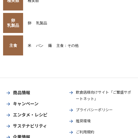
種実類
種実類
卵
卵
乳製品
乳製品
主食
米
パン
麺
主食：その他
商品情報
飲食店様向けサイト「ご繁盛サポ
ートネット」
キャンペーン
プライバシーポリシー
エンタメ・レシピ
推奨環境
サステナビリティ
ご利用規約
企業情報