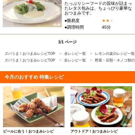
たっぷりシーフードの旨味が詰まっ
たレタス包みは、ちょっぴり豪華な
おつまみです。
●難易度
★
★
★
●調理時間
45分
1/1 ページ
ズバうま！おつまみレシピTOP
全レシピ一覧
レモンの皮のレシピ一覧
ズバうま！おつまみレシピTOP
全レシピ一覧
野菜・豆類・キノコ類の
今月のおすすめ 特集レシピ
ビールに合う！おつまみレシピ
アウトドア！おつまみレシピ