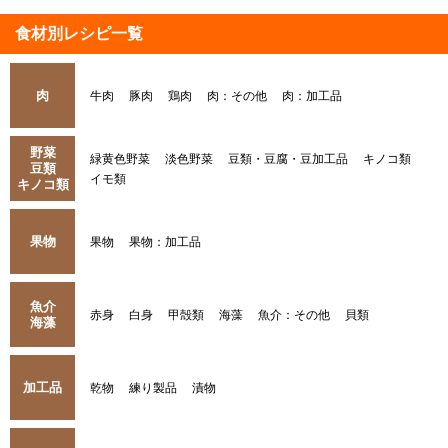
食材別レシピ一覧
肉
牛肉
豚肉
鶏肉
肉：その他
肉：加工品
野菜
緑黄色野菜
淡色野菜
豆類・豆腐・豆加工品
キノコ類
豆類
イモ類
キノコ類
果物
果物
果物：加工品
魚介
赤身
白身
甲殻類
海藻
魚介：その他
貝類
海藻
加工品
乾物
練り製品
漬物