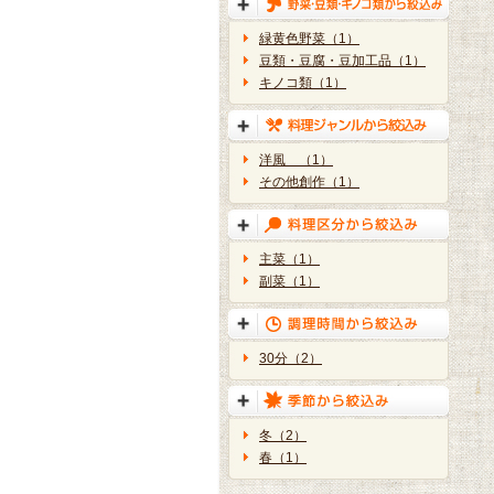
緑黄色野菜（1）
豆類・豆腐・豆加工品（1）
キノコ類（1）
洋風 （1）
その他創作（1）
主菜（1）
副菜（1）
30分（2）
冬（2）
春（1）