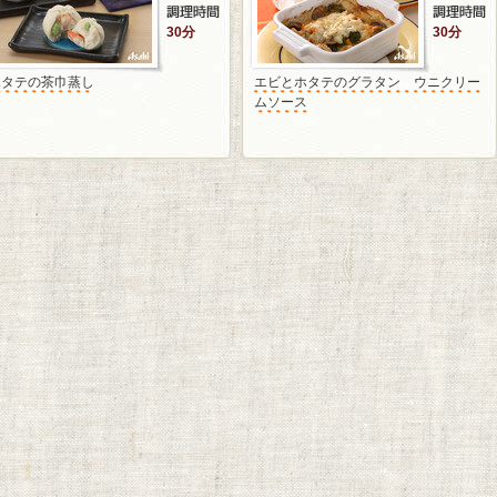
30分
30分
ホタテの茶巾蒸し
エビとホタテのグラタン ウニクリー
ムソース