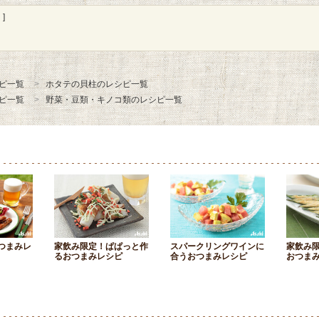
]
ピ一覧
ホタテの貝柱のレシピ一覧
ピ一覧
野菜・豆類・キノコ類のレシピ一覧
つまみレ
家飲み限定！ぱぱっと作
スパークリングワインに
家飲み
るおつまみレシピ
合うおつまみレシピ
おつま