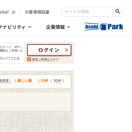
obal
お客様相談室
検索キーワード入力
テナビリティ
企業情報
ただくと、MYレ
機能をご利用いた
サヒパークとは
新規ご利用はコチラ
難易度）
｜
新しい順
［
15件
｜
30件
］