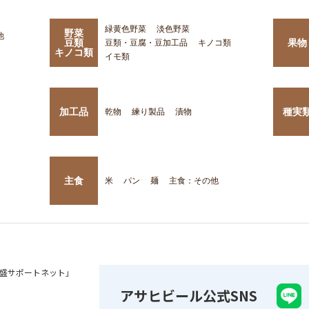
緑黄色野菜
淡色野菜
野菜
他
豆類
果物
豆類・豆腐・豆加工品
キノコ類
キノコ類
イモ類
加工品
種実
乾物
練り製品
漬物
主食
米
パン
麺
主食：その他
盛サポートネット」
アサヒビール公式SNS