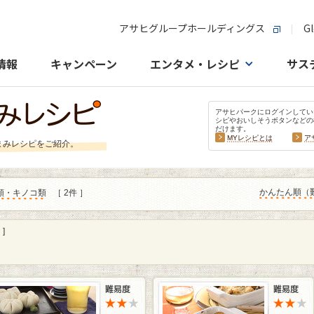
アサヒグループホールディングス
Gl
情報
キャンペーン
エンタメ・レシピ
サス
アサヒパークにログインしてい
シピやおいしそうボタンなどの
だけます。
MYレシピとは
ア
まみレシピをご紹介。
かんたん順（
類・キノコ類
［ 2件 ］
]