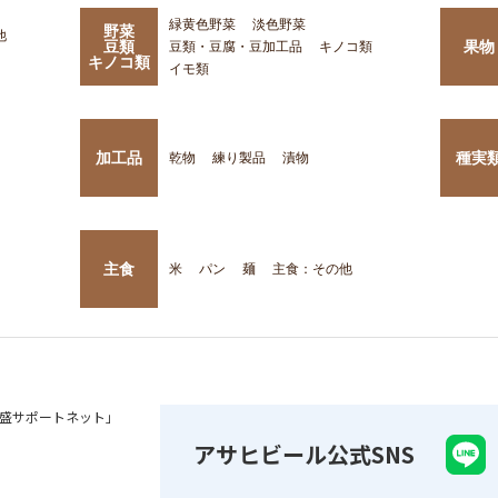
緑黄色野菜
淡色野菜
野菜
他
豆類
果物
豆類・豆腐・豆加工品
キノコ類
キノコ類
イモ類
加工品
種実
乾物
練り製品
漬物
主食
米
パン
麺
主食：その他
盛サポートネット」
アサヒビール公式SNS