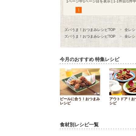
1ページ中1ページ目を表示 [ 1-1件目/1件中 
1
ズバうま！おつまみレシピTOP
全レシ
ズバうま！おつまみレシピTOP
全レシ
今月のおすすめ 特集レシピ
ビールに合う！おつまみ
アウトドア！お
レシピ
シピ
食材別レシピ一覧