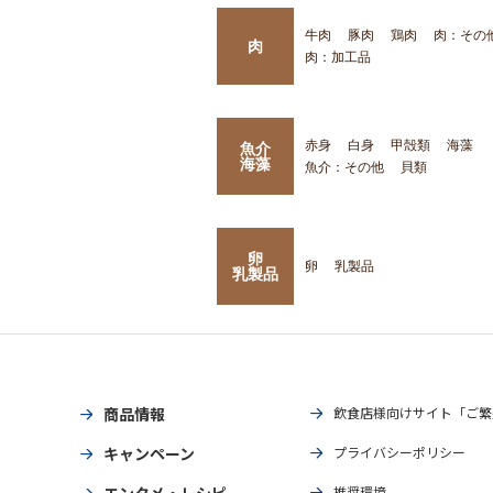
牛肉
豚肉
鶏肉
肉：その
肉
肉：加工品
赤身
白身
甲殻類
海藻
魚介
海藻
魚介：その他
貝類
卵
卵
乳製品
乳製品
商品情報
飲食店様向けサイト「ご繁
キャンペーン
プライバシーポリシー
エンタメ・レシピ
推奨環境