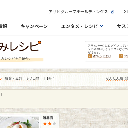
アサヒグループホールディングス
Gl
情報
キャンペーン
エンタメ・レシピ
サス
アサヒパークにログインしてい
シピやおいしそうボタンなどの
だけます。
MYレシピとは
ア
まみレシピをご紹介。
かんたん順（
野菜・豆類・キノコ類
［ 1件 ］
]