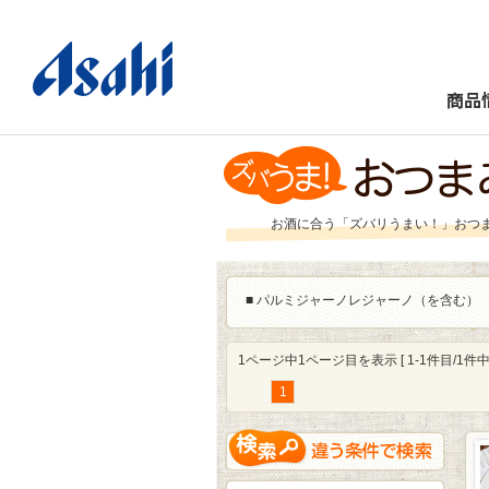
商品
お酒に合う「ズバリうまい！」おつ
■
パルミジャーノレジャーノ（を含む）
1ページ中1ページ目を表示 [ 1-1件目/1件中 
1