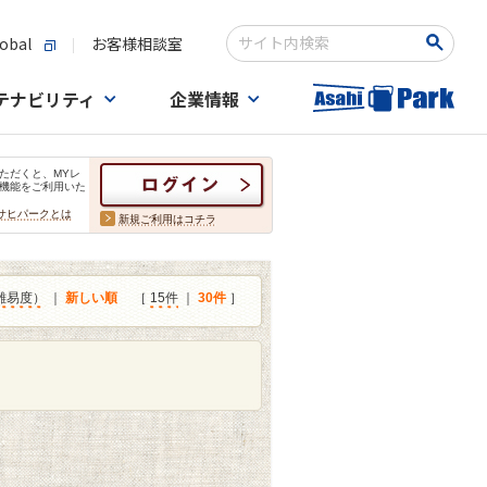
obal
お客様相談室
検索キーワード入力
テナビリティ
企業情報
ただくと、MYレ
機能をご利用いた
サヒパークとは
新規ご利用はコチラ
難易度）
｜
新しい順
［
15件
｜
30件
］