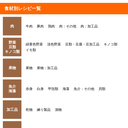
食材別レシピ一覧
肉
牛肉
豚肉
鶏肉
肉：その他
肉：加工品
野菜
緑黄色野菜
淡色野菜
豆類・豆腐・豆加工品
キノコ類
豆類
イモ類
キノコ類
果物
果物
果物：加工品
魚介
赤身
白身
甲殻類
海藻
魚介：その他
貝類
海藻
加工品
乾物
練り製品
漬物