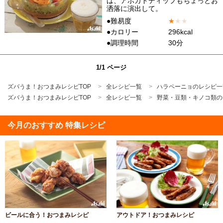
は、アボカドディップもちょっとお
洒落に演出して。
●難易度
★
★
★
●カロリー
296kcal
●調理時間
30分
1/1 ページ
ズバうま！おつまみレシピTOP
全レシピ一覧
ハラペーニョのレシピ一
ズバうま！おつまみレシピTOP
全レシピ一覧
野菜・豆類・キノコ類の
今月のおすすめ 特集レシピ
ビールに合う！おつまみレシピ
アウトドア！おつまみレシピ