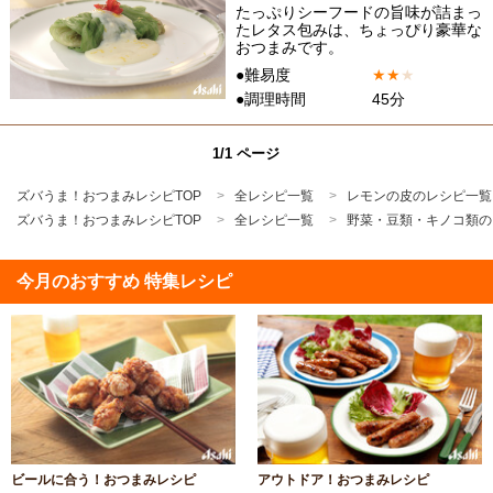
たっぷりシーフードの旨味が詰まっ
たレタス包みは、ちょっぴり豪華な
おつまみです。
●難易度
★
★
★
●調理時間
45分
1/1 ページ
ズバうま！おつまみレシピTOP
全レシピ一覧
レモンの皮のレシピ一覧
ズバうま！おつまみレシピTOP
全レシピ一覧
野菜・豆類・キノコ類の
今月のおすすめ 特集レシピ
ビールに合う！おつまみレシピ
アウトドア！おつまみレシピ