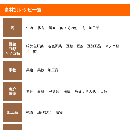
食材別レシピ一覧
肉
牛肉
豚肉
鶏肉
肉：その他
肉：加工品
野菜
緑黄色野菜
淡色野菜
豆類・豆腐・豆加工品
キノコ類
豆類
イモ類
キノコ類
果物
果物
果物：加工品
魚介
赤身
白身
甲殻類
海藻
魚介：その他
貝類
海藻
加工品
乾物
練り製品
漬物