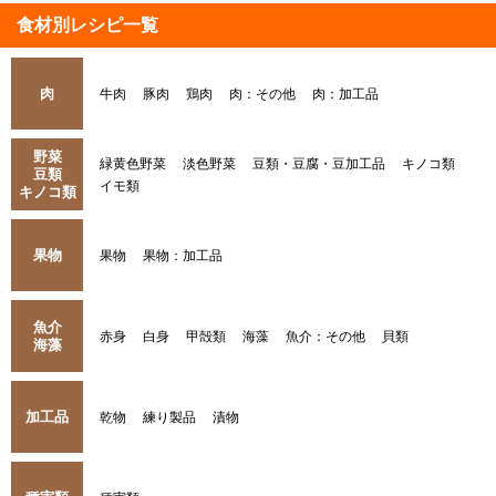
食材別レシピ一覧
肉
牛肉
豚肉
鶏肉
肉：その他
肉：加工品
野菜
緑黄色野菜
淡色野菜
豆類・豆腐・豆加工品
キノコ類
豆類
イモ類
キノコ類
果物
果物
果物：加工品
魚介
赤身
白身
甲殻類
海藻
魚介：その他
貝類
海藻
加工品
乾物
練り製品
漬物