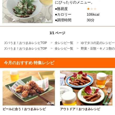
にぴったりのメニュー。
●難易度
★
★
★
●カロリー
106kcal
●調理時間
30分
1/1 ページ
ズバうま！おつまみレシピTOP
全レシピ一覧
ゆでタコの足のレシピ一
ズバうま！おつまみレシピTOP
全レシピ一覧
野菜・豆類・キノコ類の
今月のおすすめ 特集レシピ
ビールに合う！おつまみレシピ
アウトドア！おつまみレシピ