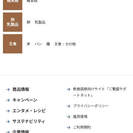
種実類
種実類
卵
卵
乳製品
乳製品
主食
米
パン
麺
主食：その他
商品情報
飲食店様向けサイト「ご繁盛サポ
ートネット」
キャンペーン
プライバシーポリシー
エンタメ・レシピ
推奨環境
サステナビリティ
ご利用規約
企業情報