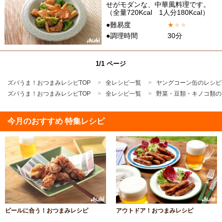
せがモダンな、中華風料理です。
（全量720Kcal 1人分180Kcal）
●難易度
★
★
★
●調理時間
30分
1/1 ページ
ズバうま！おつまみレシピTOP
全レシピ一覧
ヤングコーン缶のレシピ
ズバうま！おつまみレシピTOP
全レシピ一覧
野菜・豆類・キノコ類の
今月のおすすめ 特集レシピ
ビールに合う！おつまみレシピ
アウトドア！おつまみレシピ