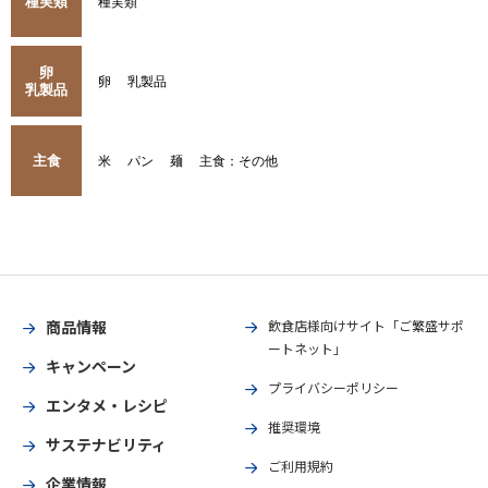
種実類
種実類
卵
卵
乳製品
乳製品
主食
米
パン
麺
主食：その他
商品情報
飲食店様向けサイト「ご繁盛サポ
ートネット」
キャンペーン
プライバシーポリシー
エンタメ・レシピ
推奨環境
サステナビリティ
ご利用規約
企業情報