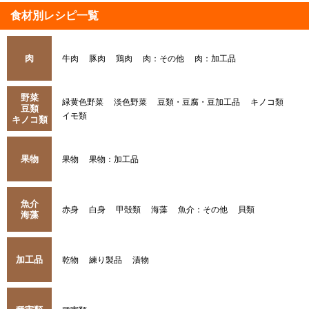
食材別レシピ一覧
肉
牛肉
豚肉
鶏肉
肉：その他
肉：加工品
野菜
緑黄色野菜
淡色野菜
豆類・豆腐・豆加工品
キノコ類
豆類
イモ類
キノコ類
果物
果物
果物：加工品
魚介
赤身
白身
甲殻類
海藻
魚介：その他
貝類
海藻
加工品
乾物
練り製品
漬物