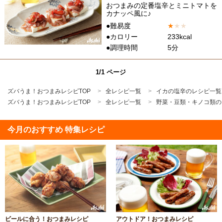
おつまみの定番塩辛とミニトマトを
カナッペ風に♪
●難易度
★
★
★
●カロリー
233kcal
●調理時間
5分
1/1 ページ
ズバうま！おつまみレシピTOP
全レシピ一覧
イカの塩辛のレシピ一覧
ズバうま！おつまみレシピTOP
全レシピ一覧
野菜・豆類・キノコ類の
今月のおすすめ 特集レシピ
ビールに合う！おつまみレシピ
アウトドア！おつまみレシピ