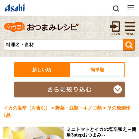
新しい順
簡単順
イカの塩辛（を含む） > 野菜・豆類・キノコ類 > その他創作
1品
ミニトマトとイカの塩辛和え～簡
単3stepおつまみ～