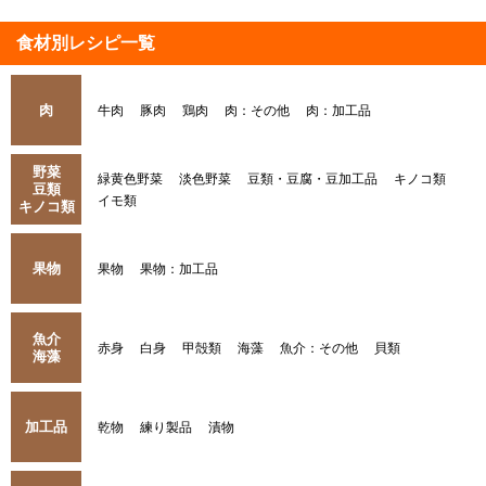
食材別レシピ一覧
肉
牛肉
豚肉
鶏肉
肉：その他
肉：加工品
野菜
緑黄色野菜
淡色野菜
豆類・豆腐・豆加工品
キノコ類
豆類
イモ類
キノコ類
果物
果物
果物：加工品
魚介
赤身
白身
甲殻類
海藻
魚介：その他
貝類
海藻
加工品
乾物
練り製品
漬物