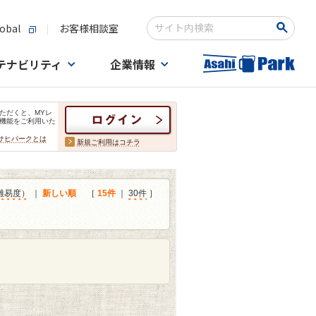
obal
お客様相談室
検索キーワード入力
テナビリティ
企業情報
ただくと、MYレ
機能をご利用いた
サヒパークとは
新規ご利用はコチラ
難易度）
｜
新しい順
［
15件
｜
30件
］