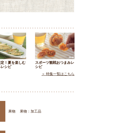
限定！夏を楽しむ
スポーツ観戦おつまみレ
みレシピ
シピ
＞ 特集一覧はこちら
果物
果物：加工品