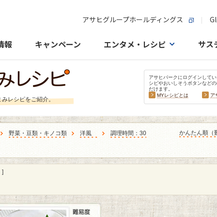
アサヒグループホールディングス
Gl
情報
キャンペーン
エンタメ・レシピ
サス
アサヒパークにログインしてい
シピやおいしそうボタンなどの
だけます。
MYレシピとは
ア
まみレシピをご紹介。
かんたん順（
野菜・豆類・キノコ類
洋風
調理時間：30
]