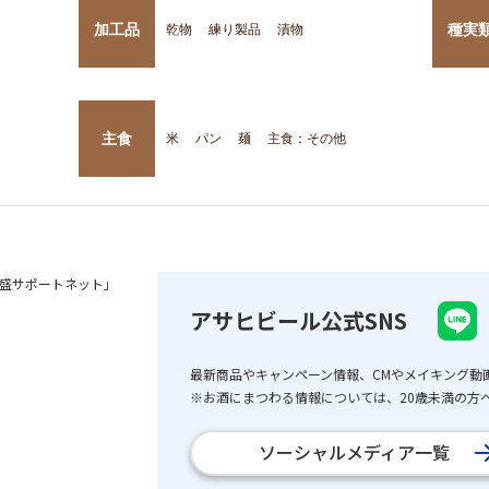
加工品
種実
乾物
練り製品
漬物
主食
米
パン
麺
主食：その他
盛サポートネット」
アサヒビール公式SNS
最新商品やキャンペーン情報、CMやメイキング動
※お酒にまつわる情報については、20歳未満の方へ
ソーシャルメディア一覧