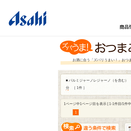
商品
お酒に合う「ズバリうまい！」おつ
■
パルミジャーノレジャーノ（を含む）
分
［ 1件 ］
1ページ中1ページ目を表示 [ 1-1件目/1件中 
1