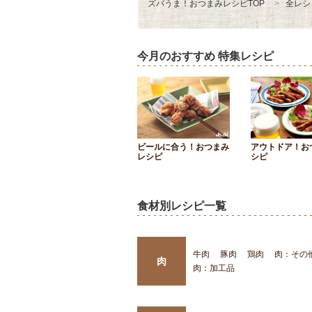
ズバうま！おつまみレシピTOP
全レシ
今月のおすすめ 特集レシピ
ビールに合う！おつまみ
アウトドア！お
レシピ
シピ
食材別レシピ一覧
牛肉
豚肉
鶏肉
肉：その
肉
肉：加工品