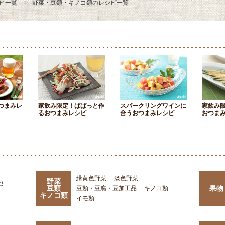
ピ一覧
野菜・豆類・キノコ類のレシピ一覧
つまみレ
家飲み限定！ぱぱっと作
スパークリングワインに
家飲み
るおつまみレシピ
合うおつまみレシピ
おつま
緑黄色野菜
淡色野菜
野菜
他
豆類
果物
豆類・豆腐・豆加工品
キノコ類
キノコ類
イモ類