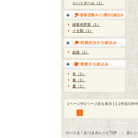
りハイボール（1）
緑黄色野菜（1）
イモ類（1）
副菜（1）
冬（1）
春（1）
夏（1）
1ページ中1ページ目を表示 [ 1-1件目/1件中 
1
ズバうま！おつまみレシピTOP
全レシ