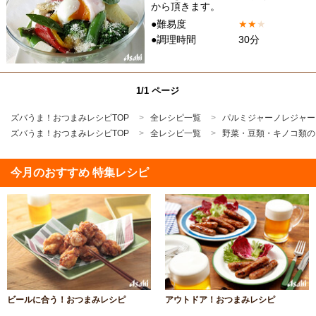
から頂きます。
●難易度
★
★
★
●調理時間
30分
1/1 ページ
ズバうま！おつまみレシピTOP
全レシピ一覧
パルミジャーノレジャー
ズバうま！おつまみレシピTOP
全レシピ一覧
野菜・豆類・キノコ類の
今月のおすすめ 特集レシピ
ビールに合う！おつまみレシピ
アウトドア！おつまみレシピ