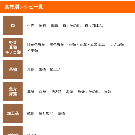
食材別レシピ一覧
肉
牛肉
豚肉
鶏肉
肉：その他
肉：加工品
野菜
緑黄色野菜
淡色野菜
豆類・豆腐・豆加工品
キノコ類
豆類
イモ類
キノコ類
果物
果物
果物：加工品
魚介
赤身
白身
甲殻類
海藻
魚介：その他
貝類
海藻
加工品
乾物
練り製品
漬物