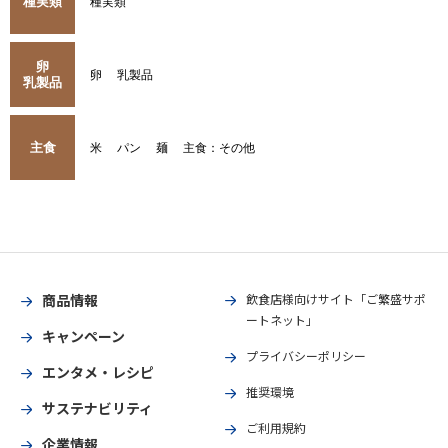
種実類
種実類
卵
卵
乳製品
乳製品
主食
米
パン
麺
主食：その他
商品情報
飲食店様向けサイト「ご繁盛サポ
ートネット」
キャンペーン
プライバシーポリシー
エンタメ・レシピ
推奨環境
サステナビリティ
ご利用規約
企業情報