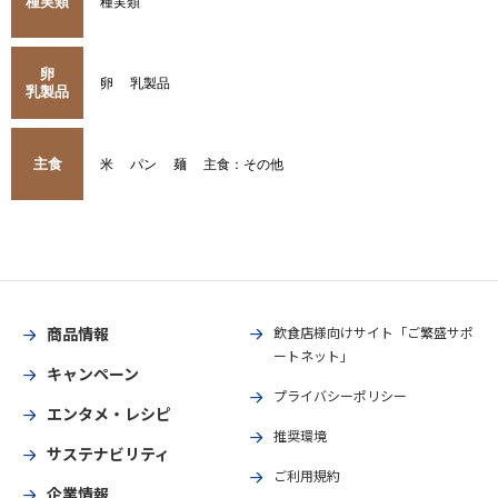
種実類
種実類
卵
卵
乳製品
乳製品
主食
米
パン
麺
主食：その他
商品情報
飲食店様向けサイト「ご繁盛サポ
ートネット」
キャンペーン
プライバシーポリシー
エンタメ・レシピ
推奨環境
サステナビリティ
ご利用規約
企業情報