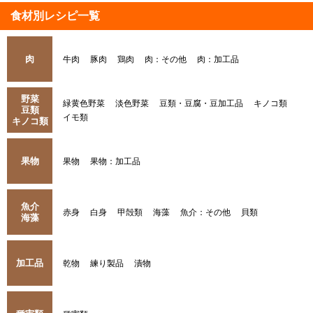
食材別レシピ一覧
肉
牛肉
豚肉
鶏肉
肉：その他
肉：加工品
野菜
緑黄色野菜
淡色野菜
豆類・豆腐・豆加工品
キノコ類
豆類
イモ類
キノコ類
果物
果物
果物：加工品
魚介
赤身
白身
甲殻類
海藻
魚介：その他
貝類
海藻
加工品
乾物
練り製品
漬物