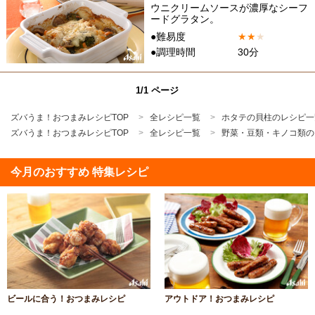
ウニクリームソースが濃厚なシーフ
ードグラタン。
●難易度
★
★
★
●調理時間
30分
1/1 ページ
ズバうま！おつまみレシピTOP
全レシピ一覧
ホタテの貝柱のレシピ一
ズバうま！おつまみレシピTOP
全レシピ一覧
野菜・豆類・キノコ類の
今月のおすすめ 特集レシピ
ビールに合う！おつまみレシピ
アウトドア！おつまみレシピ