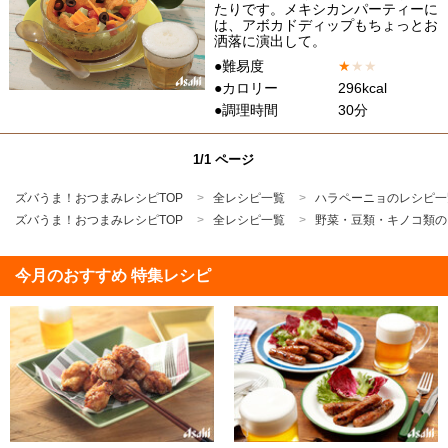
たりです。メキシカンパーティーに
は、アボカドディップもちょっとお
洒落に演出して。
●難易度
★
★
★
●カロリー
296kcal
●調理時間
30分
1/1 ページ
ズバうま！おつまみレシピTOP
全レシピ一覧
ハラペーニョのレシピ一
ズバうま！おつまみレシピTOP
全レシピ一覧
野菜・豆類・キノコ類の
今月のおすすめ 特集レシピ