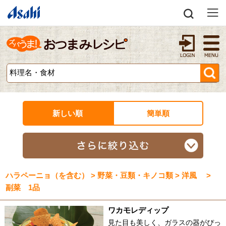
新しい順
簡単順
ハラペーニョ（を含む） > 野菜・豆類・キノコ類 > 洋風 >
副菜 1品
ワカモレディップ
見た目も美しく、ガラスの器がぴっ