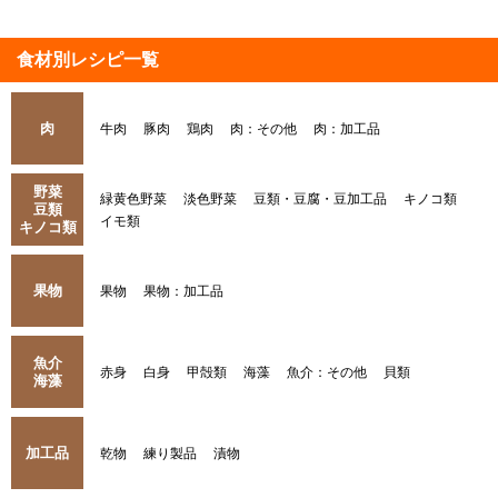
食材別レシピ一覧
肉
牛肉
豚肉
鶏肉
肉：その他
肉：加工品
野菜
緑黄色野菜
淡色野菜
豆類・豆腐・豆加工品
キノコ類
豆類
イモ類
キノコ類
果物
果物
果物：加工品
魚介
赤身
白身
甲殻類
海藻
魚介：その他
貝類
海藻
加工品
乾物
練り製品
漬物