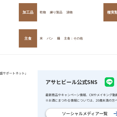
加工品
種実
乾物
練り製品
漬物
主食
米
パン
麺
主食：その他
盛サポートネット」
アサヒビール公式SNS
最新商品やキャンペーン情報、CMやメイキング動
※お酒にまつわる情報については、20歳未満の方へ
ソーシャルメディア一覧