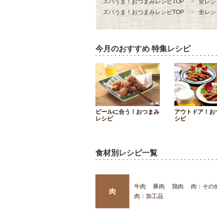
ズバうま！おつまみレシピTOP
全レシ
ズバうま！おつまみレシピTOP
全レシ
今月のおすすめ 特集レシピ
ビールに合う！おつまみ
アウトドア！お
レシピ
シピ
食材別レシピ一覧
牛肉
豚肉
鶏肉
肉：その
肉
肉：加工品