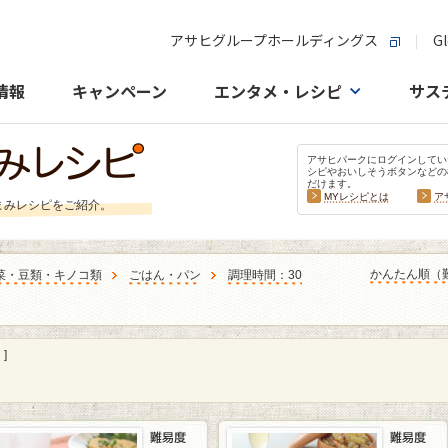
アサヒグループホールディングス
Gl
情報
キャンペーン
エンタメ・レシピ
サス
アサヒパークにログインしてい
シピやおいしそうボタンなどの
だけます。
MYレシピとは
ア
まみレシピをご紹介。
かんたん順（
菜・豆類・キノコ類
ごはん・パン
調理時間：30
]