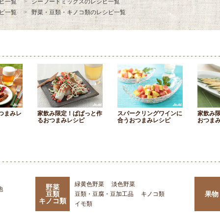
ピ一覧
シーフードミックスのレシピ一覧
ピ一覧
野菜・豆類・キノコ類のレシピ一覧
つまみレ
家飲み限定！ぱぱっと作
スパークリングワインに
家飲み
るおつまみレシピ
合うおつまみレシピ
おつま
緑黄色野菜
淡色野菜
野菜
他
豆類
果物
豆類・豆腐・豆加工品
キノコ類
キノコ類
イモ類