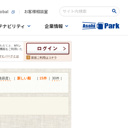
obal
お客様相談室
検索キーワード入力
テナビリティ
企業情報
ただくと、MYレ
機能をご利用いた
サヒパークとは
新規ご利用はコチラ
難易度）
｜
新しい順
［
15件
｜
30件
］