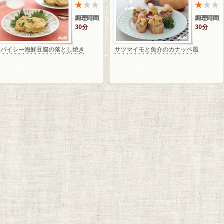
30分
30分
スパイシー海鮮豆腐の落とし焼き
サツマイモと魚介のカナッペ風