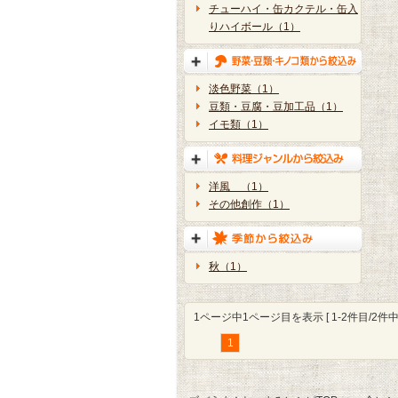
チューハイ・缶カクテル・缶入
りハイボール（1）
淡色野菜（1）
豆類・豆腐・豆加工品（1）
イモ類（1）
洋風 （1）
その他創作（1）
秋（1）
1ページ中1ページ目を表示 [ 1-2件目/2件中 
1