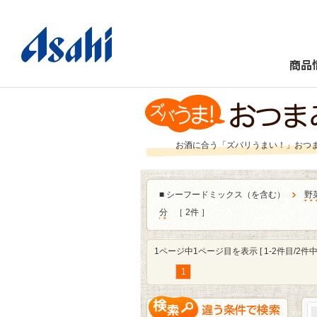
商品
お酒に合う「ズバリうまい！」おつ
■
シーフードミックス（を含む）
野
分
［ 2件 ］
1ページ中1ページ目を表示 [ 1-2件目/2件中 
1