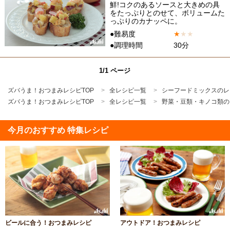
鮮!コクのあるソースと大きめの具
をたっぷりとのせて、ボリュームた
っぷりのカナッペに。
●難易度
★
★
★
●調理時間
30分
1/1 ページ
ズバうま！おつまみレシピTOP
全レシピ一覧
シーフードミックスのレ
ズバうま！おつまみレシピTOP
全レシピ一覧
野菜・豆類・キノコ類の
今月のおすすめ 特集レシピ
ビールに合う！おつまみレシピ
アウトドア！おつまみレシピ