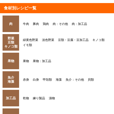
食材別レシピ一覧
肉
牛肉
豚肉
鶏肉
肉：その他
肉：加工品
野菜
緑黄色野菜
淡色野菜
豆類・豆腐・豆加工品
キノコ類
豆類
イモ類
キノコ類
果物
果物
果物：加工品
魚介
赤身
白身
甲殻類
海藻
魚介：その他
貝類
海藻
加工品
乾物
練り製品
漬物