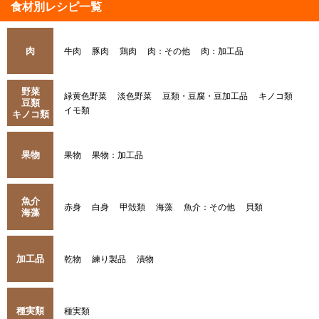
食材別レシピ一覧
肉
牛肉
豚肉
鶏肉
肉：その他
肉：加工品
野菜
緑黄色野菜
淡色野菜
豆類・豆腐・豆加工品
キノコ類
豆類
イモ類
キノコ類
果物
果物
果物：加工品
魚介
赤身
白身
甲殻類
海藻
魚介：その他
貝類
海藻
加工品
乾物
練り製品
漬物
種実類
種実類