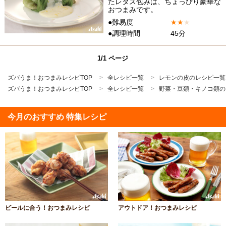
たレタス包みは、ちょっぴり豪華な
おつまみです。
●難易度
★
★
★
●調理時間
45分
1/1 ページ
ズバうま！おつまみレシピTOP
全レシピ一覧
レモンの皮のレシピ一覧
ズバうま！おつまみレシピTOP
全レシピ一覧
野菜・豆類・キノコ類の
今月のおすすめ 特集レシピ
ビールに合う！おつまみレシピ
アウトドア！おつまみレシピ