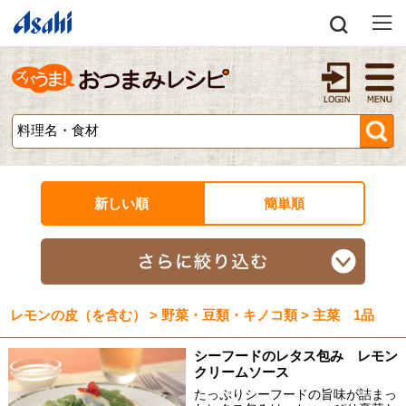
新しい順
簡単順
レモンの皮（を含む） > 野菜・豆類・キノコ類 > 主菜 1品
シーフードのレタス包み レモン
クリームソース
たっぷりシーフードの旨味が詰まっ