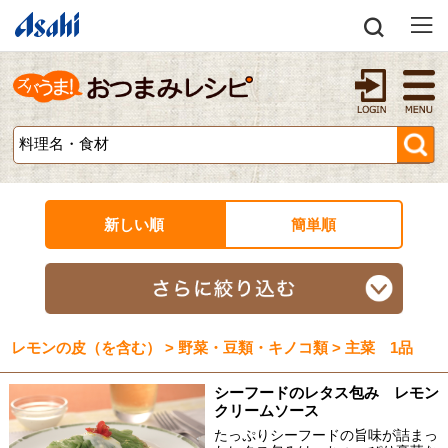
新しい順
簡単順
レモンの皮（を含む） > 野菜・豆類・キノコ類 > 主菜 1品
シーフードのレタス包み レモン
クリームソース
たっぷりシーフードの旨味が詰まっ