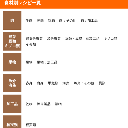
食材別レシピ一覧
肉
牛肉
豚肉
鶏肉
肉：その他
肉：加工品
野菜
緑黄色野菜
淡色野菜
豆類・豆腐・豆加工品
キノコ類
豆類
イモ類
キノコ類
果物
果物
果物：加工品
魚介
赤身
白身
甲殻類
海藻
魚介：その他
貝類
海藻
加工品
乾物
練り製品
漬物
種実類
種実類