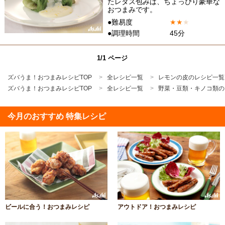
たレタス包みは、ちょっぴり豪華な
おつまみです。
●難易度
★
★
★
●調理時間
45分
1/1 ページ
ズバうま！おつまみレシピTOP
全レシピ一覧
レモンの皮のレシピ一覧
ズバうま！おつまみレシピTOP
全レシピ一覧
野菜・豆類・キノコ類の
今月のおすすめ 特集レシピ
ビールに合う！おつまみレシピ
アウトドア！おつまみレシピ