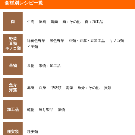
食材別レシピ一覧
肉
牛肉
豚肉
鶏肉
肉：その他
肉：加工品
野菜
緑黄色野菜
淡色野菜
豆類・豆腐・豆加工品
キノコ類
豆類
イモ類
キノコ類
果物
果物
果物：加工品
魚介
赤身
白身
甲殻類
海藻
魚介：その他
貝類
海藻
加工品
乾物
練り製品
漬物
種実類
種実類