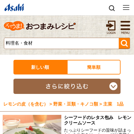
新しい順
簡単順
レモンの皮（を含む） > 野菜・豆類・キノコ類 > 主菜 1品
シーフードのレタス包み レモン
クリームソース
たっぷりシーフードの旨味が詰まっ