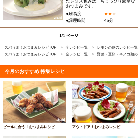
たレタス包みは、ちょっぴり豪華な
おつまみです。
●難易度
★
★
★
●調理時間
45分
1/1 ページ
ズバうま！おつまみレシピTOP
全レシピ一覧
レモンの皮のレシピ一覧
ズバうま！おつまみレシピTOP
全レシピ一覧
野菜・豆類・キノコ類の
今月のおすすめ 特集レシピ
ビールに合う！おつまみレシピ
アウトドア！おつまみレシピ